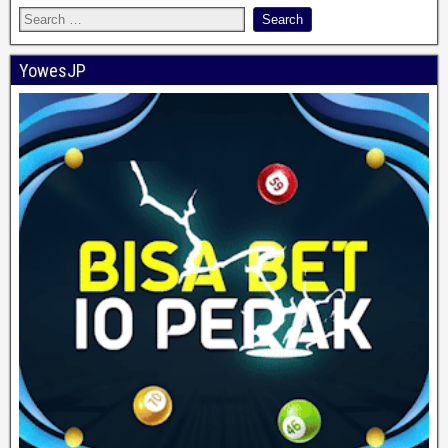
YowesJP