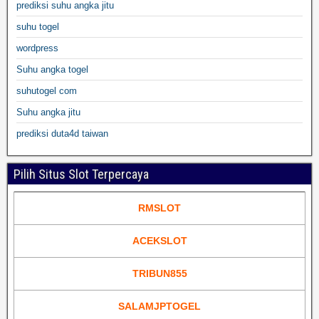
prediksi suhu angka jitu
suhu togel
wordpress
Suhu angka togel
suhutogel com
Suhu angka jitu
prediksi duta4d taiwan
Pilih Situs Slot Terpercaya
RMSLOT
ACEKSLOT
TRIBUN855
SALAMJPTOGEL