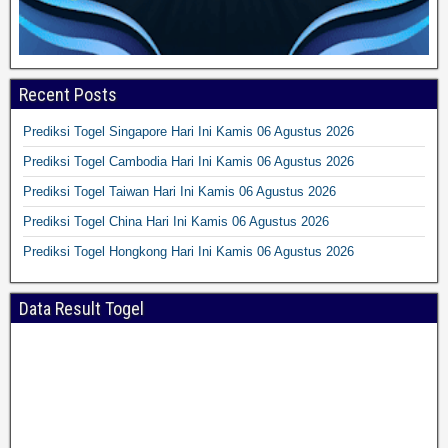
Recent Posts
Prediksi Togel Singapore Hari Ini Kamis 06 Agustus 2026
Prediksi Togel Cambodia Hari Ini Kamis 06 Agustus 2026
Prediksi Togel Taiwan Hari Ini Kamis 06 Agustus 2026
Prediksi Togel China Hari Ini Kamis 06 Agustus 2026
Prediksi Togel Hongkong Hari Ini Kamis 06 Agustus 2026
Data Result Togel