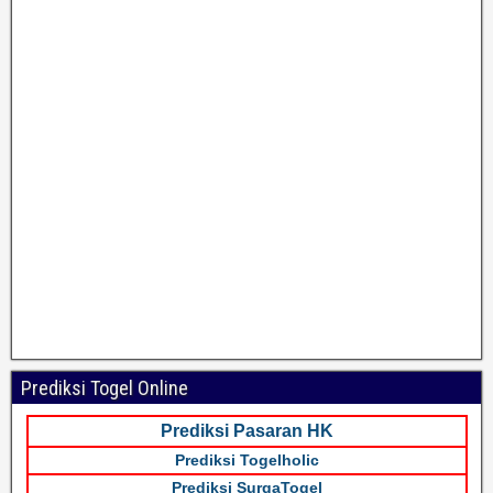
Prediksi Togel Online
Prediksi Pasaran HK
Prediksi Togelholic
Prediksi SurgaTogel