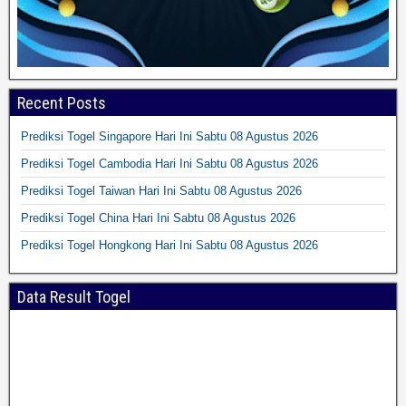
Recent Posts
Prediksi Togel Singapore Hari Ini Sabtu 08 Agustus 2026
Prediksi Togel Cambodia Hari Ini Sabtu 08 Agustus 2026
Prediksi Togel Taiwan Hari Ini Sabtu 08 Agustus 2026
Prediksi Togel China Hari Ini Sabtu 08 Agustus 2026
Prediksi Togel Hongkong Hari Ini Sabtu 08 Agustus 2026
Data Result Togel