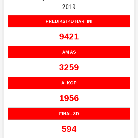
2019
PREDIKSI 4D HARI INI
9421
AM AS
3259
AI KOP
1956
FINAL 3D
594