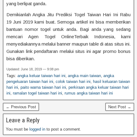
yang berlipat ganda.
Demikianlah Angka Jitu Prediksi Togel Taiwan Hari Ini Rabu
19 Juni 2019 kami buat. Semoga artikel ini bisa memberikan
bantuan nomor togel untuk anda. Bagi anda yang sedang
mencari Agen Togel OnlineTerbaik Indonesia, kami
menyediakannya melalui banner maupun table di atas situs ini.
Gunakan link pendaftaran melalui situs ini agar promo bonus
bisa diberikan.
Updated: June 18, 2019 — 9:08 pm
Tags:
angka keluar taiwan hari ini
,
angka main taiwan
,
angka
pengeluaran taiwan hari ini
,
colok taiwan hari ini
,
hasil keluaran taiwan
hari ini
,
paito warna taiwan hari ini
,
perkiraan angka keluar taiwan hari
ini
,
ramalan togel taiwan hari ini
,
rumus angka taiwan hari ini
← Previous Post
Next Post →
Leave a Reply
You must be
logged in
to post a comment.