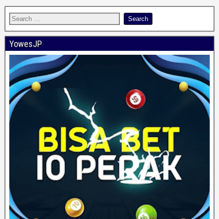
YowesJP