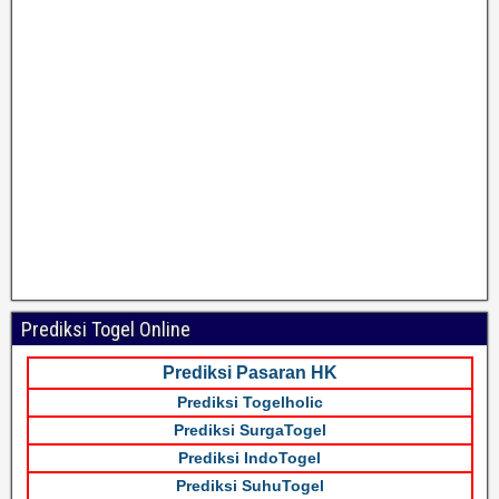
Prediksi Togel Online
Prediksi Pasaran HK
Prediksi Togelholic
Prediksi SurgaTogel
Prediksi IndoTogel
Prediksi SuhuTogel