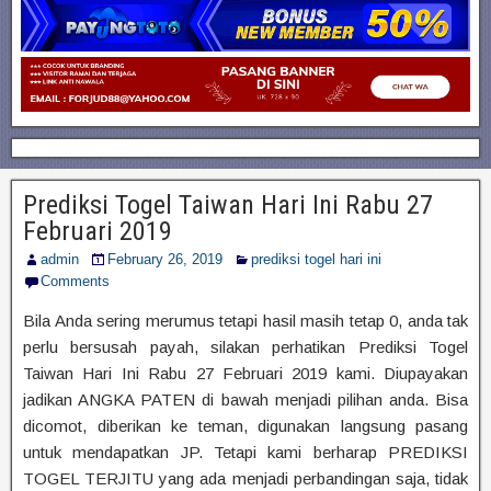
Prediksi Togel Taiwan Hari Ini Rabu 27
Februari 2019
admin
February 26, 2019
prediksi togel hari ini
Comments
Bila Anda sering merumus tetapi hasil masih tetap 0, anda tak
perlu bersusah payah, silakan perhatikan Prediksi Togel
Taiwan Hari Ini Rabu 27 Februari 2019 kami. Diupayakan
jadikan ANGKA PATEN di bawah menjadi pilihan anda. Bisa
dicomot, diberikan ke teman, digunakan langsung pasang
untuk mendapatkan JP. Tetapi kami berharap PREDIKSI
TOGEL TERJITU yang ada menjadi perbandingan saja, tidak