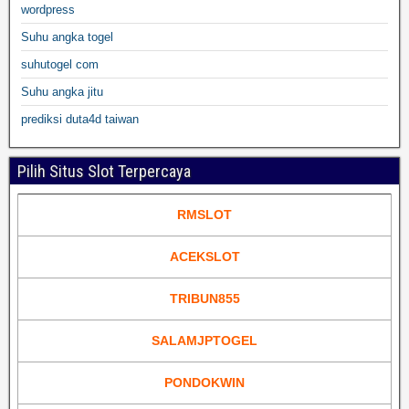
wordpress
Suhu angka togel
suhutogel com
Suhu angka jitu
prediksi duta4d taiwan
Pilih Situs Slot Terpercaya
RMSLOT
ACEKSLOT
TRIBUN855
SALAMJPTOGEL
PONDOKWIN