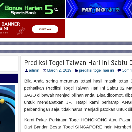
Prediksi Togel Taiwan Hari Ini Sabtu
admin
March 2, 2019
prediksi togel hari ini
Comm
Bila Anda sering merumus tetapi hasil masih tetap 0
perhatikan Prediksi Togel Taiwan Hari Ini Sabtu 02 
JAGO di bawah menjadi pilihan anda. Bisa dicomot, dib
untuk mendapatkan JP. Tetapi kami berharap A
perbandingan saja, tidak harus menjadi patokan untuk di
Kami Pakar Perkiraan Togel HONGKONG Atau Pakar 
Dari Bandar Besar Togel SINGAPORE ingin Memberi