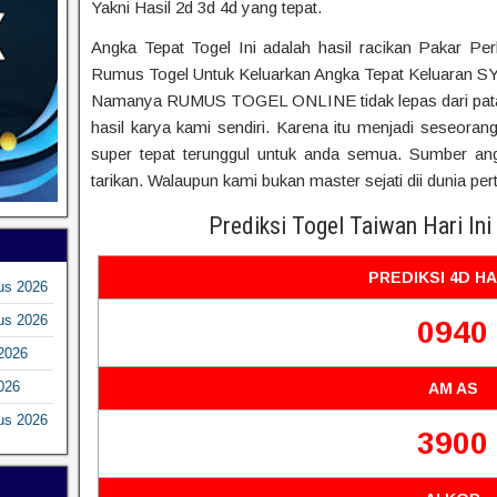
Yakni Hasil 2d 3d 4d yang tepat.
Angka Tepat Togel Ini adalah hasil racikan Pakar Pe
Rumus Togel Untuk Keluarkan Angka Tepat Keluaran SYD
Namanya RUMUS TOGEL ONLINE tidak lepas dari patah.
hasil karya kami sendiri. Karena itu menjadi seseora
super tepat terunggul untuk anda semua. Sumber ang
tarikan. Walaupun kami bukan master sejati dii dunia per
Prediksi Togel Taiwan Hari In
PREDIKSI 4D HAR
tus 2026
tus 2026
0940
 2026
2026
AM AS
tus 2026
3900