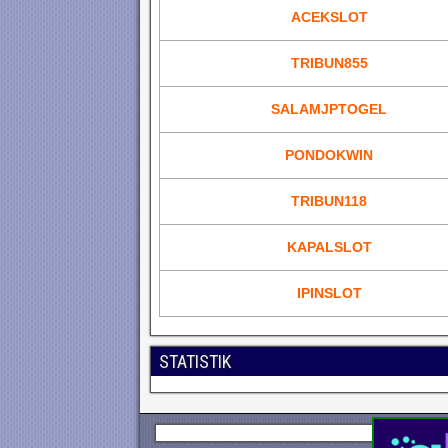
ACEKSLOT
TRIBUN855
SALAMJPTOGEL
PONDOKWIN
TRIBUN118
KAPALSLOT
IPINSLOT
STATISTIK