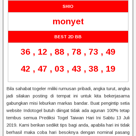
SHIO
monyet
BEST 2D BB
36 , 12 , 88 , 78 , 73 , 49
42 , 47 , 03 , 43 , 38 , 19
Bila sahabat togeler miliki rumusan pribadi, angka turut, angka
jadi silakan posting di tempat ini untuk kita bekerjasama
gabungkan misi leburkan markas bandar. Buat pengintip setia
website Indotogel butuh diingat tidak ada agunan 100% tetap
tembus semua Prediksi Togel Taiwan Hari Ini Sabtu 13 Juli
2019. Kami berikan sedikit tips bagi anda, apabila hari ini tidak
berhasil maka coba hari besoknya dengan nominal pasang