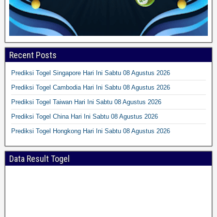
Recent Posts
Prediksi Togel Singapore Hari Ini Sabtu 08 Agustus 2026
Prediksi Togel Cambodia Hari Ini Sabtu 08 Agustus 2026
Prediksi Togel Taiwan Hari Ini Sabtu 08 Agustus 2026
Prediksi Togel China Hari Ini Sabtu 08 Agustus 2026
Prediksi Togel Hongkong Hari Ini Sabtu 08 Agustus 2026
Data Result Togel