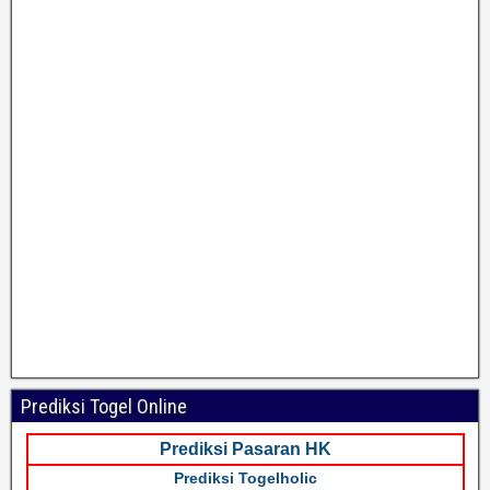
Prediksi Togel Online
Prediksi Pasaran HK
Prediksi Togelholic