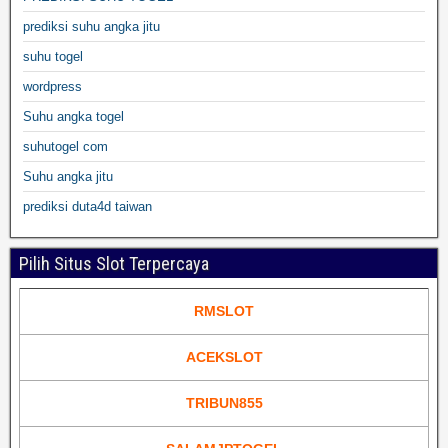
prediksi suhu angka jitu
suhu togel
wordpress
Suhu angka togel
suhutogel com
Suhu angka jitu
prediksi duta4d taiwan
Pilih Situs Slot Terpercaya
RMSLOT
ACEKSLOT
TRIBUN855