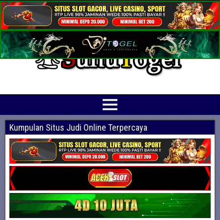
Prediksi Angka Jitu Togel Online Terbaik
Suhutogel adalah situs yang menyediakan beragam prediksi togel online
terjitu mulai dari togel hongkong, sidney, cambodia hingga singapore hari ini
Kumpulan Situs Judi Online Terpercaya