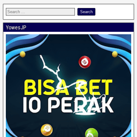
YowesJP