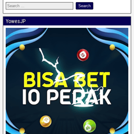
YowesJP