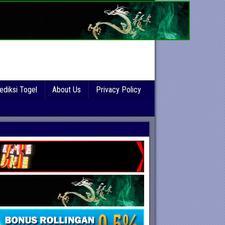
ingapore hari ini
ediksi Togel
About Us
Privacy Policy