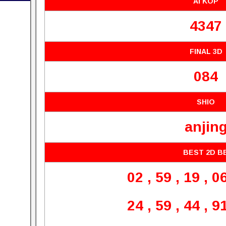
AI KOP
4347
FINAL 3D
084
SHIO
anjin
BEST 2D B
02 , 59 , 19 , 0
24 , 59 , 44 , 9