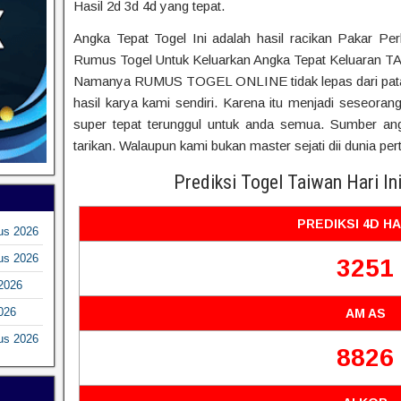
Hasil 2d 3d 4d yang tepat.
Angka Tepat Togel Ini adalah hasil racikan Pakar Pe
Rumus Togel Untuk Keluarkan Angka Tepat Keluaran TAI
Namanya RUMUS TOGEL ONLINE tidak lepas dari patah.
hasil karya kami sendiri. Karena itu menjadi seseora
super tepat terunggul untuk anda semua. Sumber ang
tarikan. Walaupun kami bukan master sejati dii dunia per
Prediksi Togel Taiwan Hari In
PREDIKSI 4D HAR
tus 2026
tus 2026
3251
 2026
2026
AM AS
tus 2026
8826