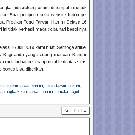
angka jadi silakan posting di tempat ini untuk
ar. Buat pengintip setia website Indotogel
a Prediksi Togel Taiwan Hari Ini Selasa 16
ari ini tidak berhasil maka coba hari besoknya
elasa 16 Juli 2019 kami buat. Semoga artikel
a. Bagi anda yang sedang mencari Bandar
 melalui banner maupun table di atas situs
o bonus bisa diberikan.
ngeluaran taiwan hari ini
,
colok taiwan hari ini
,
aan angka keluar taiwan hari ini
,
ramalan togel
Next Post →