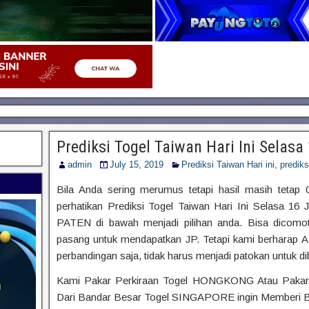
Prediksi Togel Taiwan Hari Ini Selasa
admin
July 15, 2019
Prediksi Taiwan Hari ini
,
prediksi
Bila Anda sering merumus tetapi hasil masih tetap 0
perhatikan Prediksi Togel Taiwan Hari Ini Selasa 16
PATEN di bawah menjadi pilihan anda. Bisa dicomot
pasang untuk mendapatkan JP. Tetapi kami berhara
perbandingan saja, tidak harus menjadi patokan untuk di
Kami Pakar Perkiraan Togel HONGKONG Atau Pakar 
Dari Bandar Besar Togel SINGAPORE ingin Memberi B