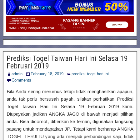
Prediksi Togel Taiwan Hari Ini Selasa 19
Februari 2019
admin
February 18, 2019
prediksi togel hari ini
Comments
Bila Anda sering merumus tetapi tidak menghasilkan apapun,
anda tak perlu bersusah payah, silakan perhatikan Prediksi
Togel Taiwan Hari Ini Selasa 19 Februari 2019 kami.
Diupayakan jadikan ANGKA JAGO di bawah menjadi pilihan
anda. Bisa dicomot, diberikan ke teman, digunakan langsung
pasang untuk mendapatkan JP. Tetapi kami berharap ANGKA
TOGEL TERJITU yang ada menjadi perbandingan saja, tidak