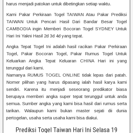
harus menjadi patokan untuk dibetingkan setiap waktu.
Kami Pakar Perkiraan Togel TAIWAN Atau Pakar Prediksi
TAIWAN Untuk Pencari Hasil Dari Bandar Besar Togel
CAMBODIA ingin Memberi Bocoran Togel SYDNEY Untuk
Hari Ini Yakni Hasil 2d 3d 4d yang tepat.
Angka Tepat Togel Ini adalah hasil racikan Pakar Perkiraan
Togel, Pakar Bocoran Togel, Pakar Rumus Togel Untuk
Keluarkan Angka Tepat Keluaran CHINA Hari ini yang
terunggul dari kami.
Namanya RUMUS TOGEL ONLINE tidak lepas dari patah.
Nomer pilihan yang harus dipasang ialah hasil karya kami
sendiri. Karena itu menjadi seseorang predikator biasa
berupaya memberi angka super tepat terunggul untuk anda
semua. Sumber angka yang kami bisa hasil dari rumus serta
tarikan. Walaupun kami bukan master sejati dii dunia
pertogelan, usaha serta usaha kami bisa diakui.
Prediksi Togel Taiwan Hari Ini Selasa 19