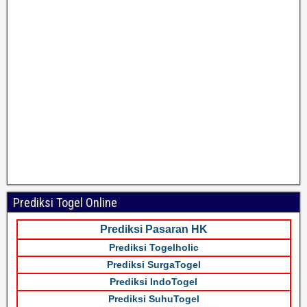
Prediksi Togel Online
Prediksi Pasaran HK
Prediksi Togelholic
Prediksi SurgaTogel
Prediksi IndoTogel
Prediksi SuhuTogel