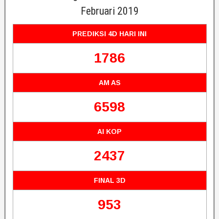
Februari 2019
PREDIKSI 4D HARI INI
1786
AM AS
6598
AI KOP
2437
FINAL 3D
953