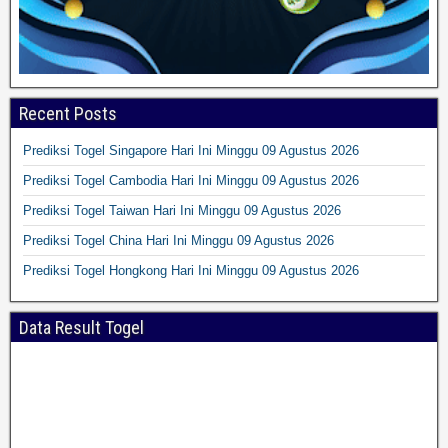
Recent Posts
Prediksi Togel Singapore Hari Ini Minggu 09 Agustus 2026
Prediksi Togel Cambodia Hari Ini Minggu 09 Agustus 2026
Prediksi Togel Taiwan Hari Ini Minggu 09 Agustus 2026
Prediksi Togel China Hari Ini Minggu 09 Agustus 2026
Prediksi Togel Hongkong Hari Ini Minggu 09 Agustus 2026
Data Result Togel