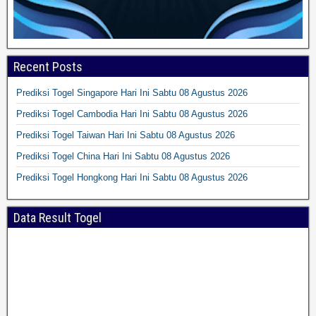
Recent Posts
Prediksi Togel Singapore Hari Ini Sabtu 08 Agustus 2026
Prediksi Togel Cambodia Hari Ini Sabtu 08 Agustus 2026
Prediksi Togel Taiwan Hari Ini Sabtu 08 Agustus 2026
Prediksi Togel China Hari Ini Sabtu 08 Agustus 2026
Prediksi Togel Hongkong Hari Ini Sabtu 08 Agustus 2026
Data Result Togel