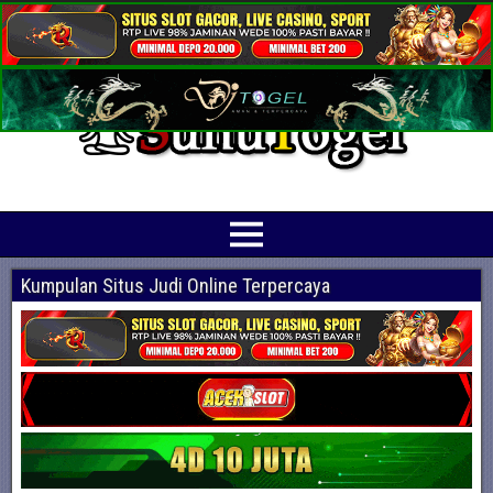
Prediksi Angka Jitu Togel Online Terbaik
Suhutogel adalah situs yang menyediakan beragam prediksi togel online
terjitu mulai dari togel hongkong, sidney, cambodia hingga singapore hari ini
Kumpulan Situs Judi Online Terpercaya