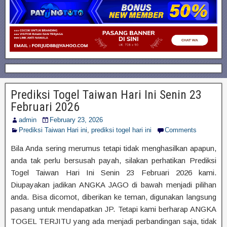
Prediksi Togel Taiwan Hari Ini Senin 23
Februari 2026
admin
February 23, 2026
Prediksi Taiwan Hari ini
,
prediksi togel hari ini
Comments
Bila Anda sering merumus tetapi tidak menghasilkan apapun,
anda tak perlu bersusah payah, silakan perhatikan Prediksi
Togel Taiwan Hari Ini Senin 23 Februari 2026 kami.
Diupayakan jadikan ANGKA JAGO di bawah menjadi pilihan
anda. Bisa dicomot, diberikan ke teman, digunakan langsung
pasang untuk mendapatkan JP. Tetapi kami berharap ANGKA
TOGEL TERJITU yang ada menjadi perbandingan saja, tidak