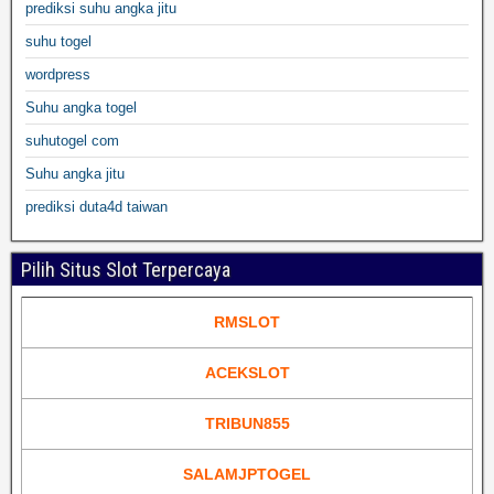
prediksi suhu angka jitu
suhu togel
wordpress
Suhu angka togel
suhutogel com
Suhu angka jitu
prediksi duta4d taiwan
Pilih Situs Slot Terpercaya
RMSLOT
ACEKSLOT
TRIBUN855
SALAMJPTOGEL