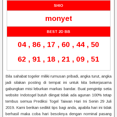
SHIO
monyet
BEST 2D BB
04 , 86 , 17 , 60 , 44 , 50
62 , 91 , 18 , 21 , 09 , 51
Bila sahabat togeler miliki rumusan pribadi, angka turut, angka
jadi silakan posting di tempat ini untuk kita bekerjasama
gabungkan misi leburkan markas bandar. Buat pengintip setia
website Indotogel butuh diingat tidak ada agunan 100% tetap
tembus semua Prediksi Togel Taiwan Hari Ini Senin 29 Juli
2019. Kami berikan sedikit tips bagi anda, apabila hari ini tidak
berhasil maka coba hari besoknya dengan nominal pasang