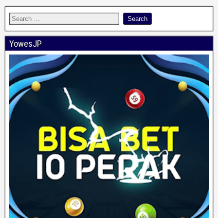
YowesJP