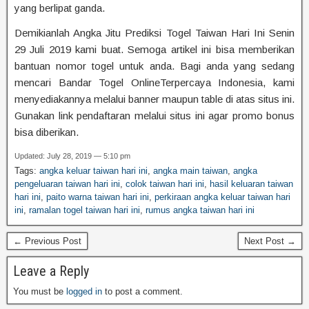
yang berlipat ganda.
Demikianlah Angka Jitu Prediksi Togel Taiwan Hari Ini Senin
29 Juli 2019 kami buat. Semoga artikel ini bisa memberikan
bantuan nomor togel untuk anda. Bagi anda yang sedang
mencari Bandar Togel OnlineTerpercaya Indonesia, kami
menyediakannya melalui banner maupun table di atas situs ini.
Gunakan link pendaftaran melalui situs ini agar promo bonus
bisa diberikan.
Updated: July 28, 2019 — 5:10 pm
Tags:
angka keluar taiwan hari ini
,
angka main taiwan
,
angka
pengeluaran taiwan hari ini
,
colok taiwan hari ini
,
hasil keluaran taiwan
hari ini
,
paito warna taiwan hari ini
,
perkiraan angka keluar taiwan hari
ini
,
ramalan togel taiwan hari ini
,
rumus angka taiwan hari ini
← Previous Post
Next Post →
Leave a Reply
You must be
logged in
to post a comment.