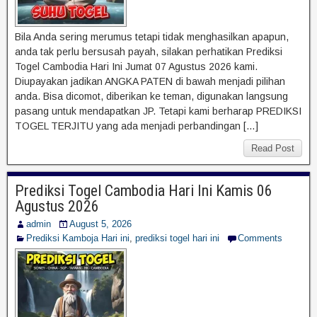
Bila Anda sering merumus tetapi tidak menghasilkan apapun,
anda tak perlu bersusah payah, silakan perhatikan Prediksi
Togel Cambodia Hari Ini Jumat 07 Agustus 2026 kami.
Diupayakan jadikan ANGKA PATEN di bawah menjadi pilihan
anda. Bisa dicomot, diberikan ke teman, digunakan langsung
pasang untuk mendapatkan JP. Tetapi kami berharap PREDIKSI
TOGEL TERJITU yang ada menjadi perbandingan […]
Read Post
Prediksi Togel Cambodia Hari Ini Kamis 06
Agustus 2026
admin
August 5, 2026
Prediksi Kamboja Hari ini
,
prediksi togel hari ini
Comments