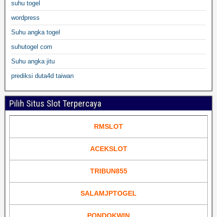
suhu togel
wordpress
Suhu angka togel
suhutogel com
Suhu angka jitu
prediksi duta4d taiwan
Pilih Situs Slot Terpercaya
RMSLOT
ACEKSLOT
TRIBUN855
SALAMJPTOGEL
PONDOKWIN