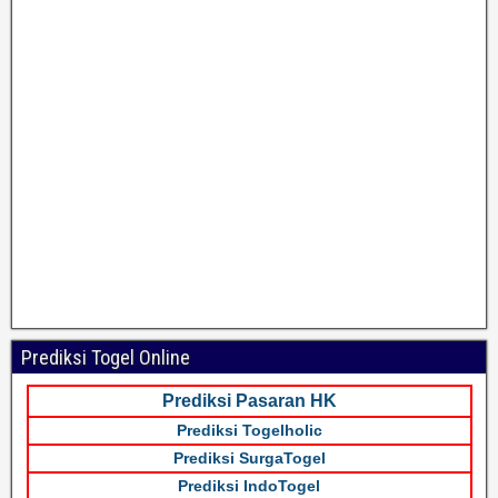
Prediksi Togel Online
Prediksi Pasaran HK
Prediksi Togelholic
Prediksi SurgaTogel
Prediksi IndoTogel