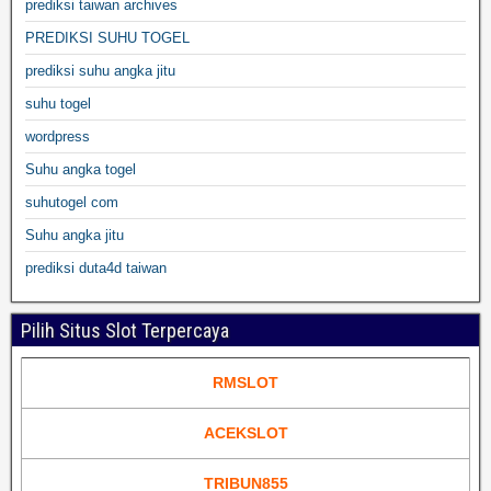
prediksi taiwan archives
PREDIKSI SUHU TOGEL
prediksi suhu angka jitu
suhu togel
wordpress
Suhu angka togel
suhutogel com
Suhu angka jitu
prediksi duta4d taiwan
Pilih Situs Slot Terpercaya
RMSLOT
ACEKSLOT
TRIBUN855