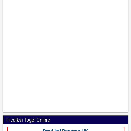
Prediksi Togel Online