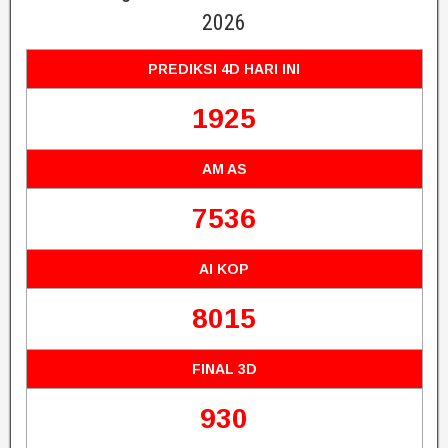
2026
PREDIKSI 4D HARI INI
1925
AM AS
7536
AI KOP
8015
FINAL 3D
930