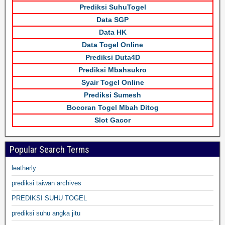
Prediksi SuhuTogel
Data SGP
Data HK
Data Togel Online
Prediksi Duta4D
Prediksi Mbahsukro
Syair Togel Online
Prediksi Sumesh
Bocoran Togel Mbah Ditog
Slot Gacor
Popular Search Terms
leatherly
prediksi taiwan archives
PREDIKSI SUHU TOGEL
prediksi suhu angka jitu