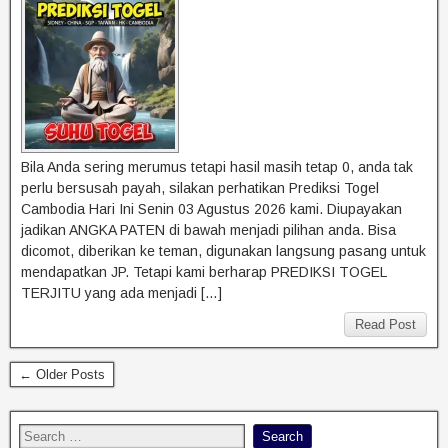
Bila Anda sering merumus tetapi hasil masih tetap 0, anda tak
perlu bersusah payah, silakan perhatikan Prediksi Togel
Cambodia Hari Ini Senin 03 Agustus 2026 kami. Diupayakan
jadikan ANGKA PATEN di bawah menjadi pilihan anda. Bisa
dicomot, diberikan ke teman, digunakan langsung pasang untuk
mendapatkan JP. Tetapi kami berharap PREDIKSI TOGEL
TERJITU yang ada menjadi […]
Read Post
← Older Posts