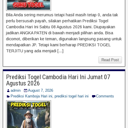
Bila Anda sering merumus tetapi hasil masih tetap 0, anda tak
perlu bersusah payah, silakan perhatikan Prediksi Togel
Cambodia Hari Ini Sabtu 08 Agustus 2026 kami. Diupayakan
jadikan ANGKA PATEN di bawah menjadi pilihan anda. Bisa
dicomot, diberikan ke teman, digunakan langsung pasang untuk
mendapatkan JP. Tetapi kami berharap PREDIKSI TOGEL
TERJITU yang ada menjadi […]
Read Post
Prediksi Togel Cambodia Hari Ini Jumat 07
Agustus 2026
admin
August 7, 2026
Prediksi Kamboja Hari ini
,
prediksi togel hari ini
Comments