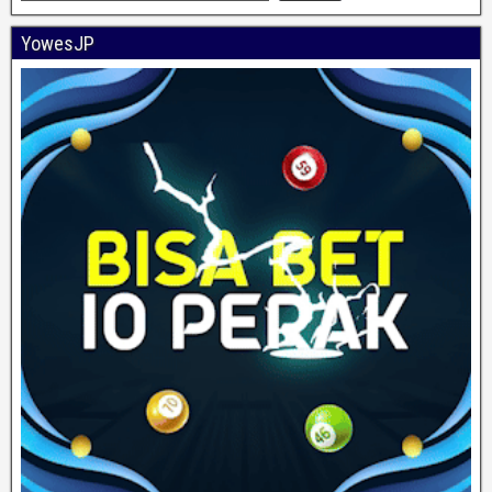
YowesJP