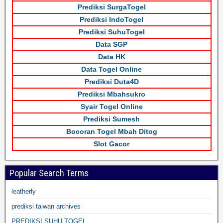
Prediksi SurgaTogel
Prediksi IndoTogel
Prediksi SuhuTogel
Data SGP
Data HK
Data Togel Online
Prediksi Duta4D
Prediksi Mbahsukro
Syair Togel Online
Prediksi Sumesh
Bocoran Togel Mbah Ditog
Slot Gacor
Popular Search Terms
leatherly
prediksi taiwan archives
PREDIKSI SUHU TOGEL