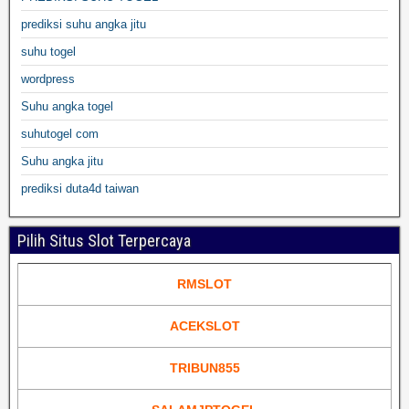
prediksi suhu angka jitu
suhu togel
wordpress
Suhu angka togel
suhutogel com
Suhu angka jitu
prediksi duta4d taiwan
Pilih Situs Slot Terpercaya
RMSLOT
ACEKSLOT
TRIBUN855