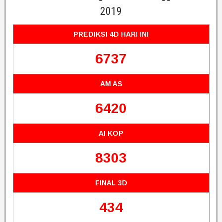
2019
PREDIKSI 4D HARI INI
6737
AM AS
6420
AI KOP
8303
FINAL 3D
434