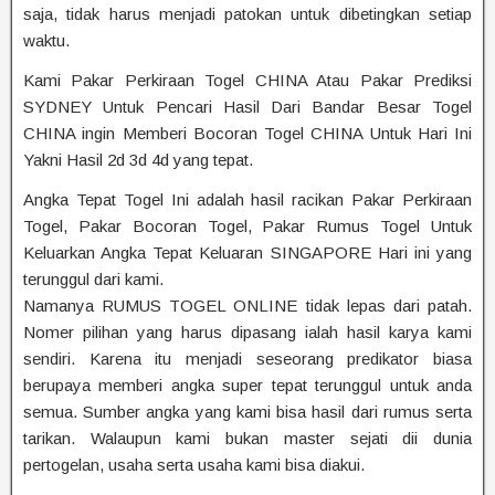
saja, tidak harus menjadi patokan untuk dibetingkan setiap
waktu.
Kami Pakar Perkiraan Togel CHINA Atau Pakar Prediksi
SYDNEY Untuk Pencari Hasil Dari Bandar Besar Togel
CHINA ingin Memberi Bocoran Togel CHINA Untuk Hari Ini
Yakni Hasil 2d 3d 4d yang tepat.
Angka Tepat Togel Ini adalah hasil racikan Pakar Perkiraan
Togel, Pakar Bocoran Togel, Pakar Rumus Togel Untuk
Keluarkan Angka Tepat Keluaran SINGAPORE Hari ini yang
terunggul dari kami.
Namanya RUMUS TOGEL ONLINE tidak lepas dari patah.
Nomer pilihan yang harus dipasang ialah hasil karya kami
sendiri. Karena itu menjadi seseorang predikator biasa
berupaya memberi angka super tepat terunggul untuk anda
semua. Sumber angka yang kami bisa hasil dari rumus serta
tarikan. Walaupun kami bukan master sejati dii dunia
pertogelan, usaha serta usaha kami bisa diakui.