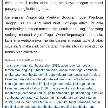
tidak berhasil maka coba hari besoknya dengan nominal
pasang yang berlipat ganda.
Demikianlah Angka Jitu Prediksi Bocoran Togel Kamboja
Tanggal 09 Juli 2019 kami buat. Semoga artikel ini bisa
memberikan bantuan nomor togel untuk anda. Bagi anda yang
sedang mencari Agen Togel OnlineTerpercaya Indonesia,
kami menyediakannya melalui banner maupun table di atas
situs ini. Gunakan link pendaftaran melalui situs ini agar promo
bonus bisa diberikan.
Updated: July 9, 2019 — 9:16 am
Tags:
agen togel cambodia tahun 2019
,
agen togel cambodia
terpercaya
,
angka jitu togel cambodia
,
angka main togel cambodia
,
angka paten cambodia hari ini
,
data keluaran cambodia hari ini
,
data
keluaran cambodia indotogel
,
data keluaran cambodia terlengkap
,
indotogel cambodia hari ini
,
judi togel cambodia
,
judi togel online
,
keluaran cambodia tahun 2019
,
masterprediksi cambodia terbaru
,
mastertogel cambodia hari ini
,
paito cambodia
,
perkiraan angka keluar
cambodia
,
perkiraan cambodia hari ini
,
perkiraan cambodia tahun
2019
,
prediksi cambodia tahun 2019
,
prediksi togel cambodia hari ini
,
prediksi togel indotogel cambodia
,
situs prediksi cambodia
,
togel