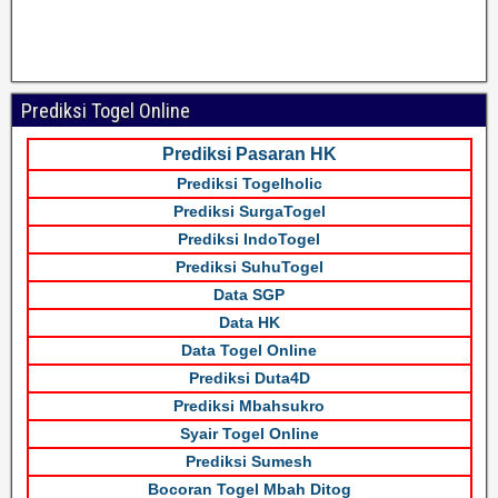
Prediksi Togel Online
Prediksi Pasaran HK
Prediksi Togelholic
Prediksi SurgaTogel
Prediksi IndoTogel
Prediksi SuhuTogel
Data SGP
Data HK
Data Togel Online
Prediksi Duta4D
Prediksi Mbahsukro
Syair Togel Online
Prediksi Sumesh
Bocoran Togel Mbah Ditog