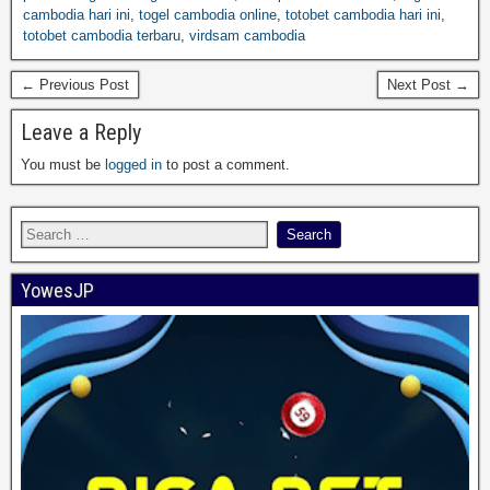
cambodia hari ini
,
togel cambodia online
,
totobet cambodia hari ini
,
totobet cambodia terbaru
,
virdsam cambodia
← Previous Post
Next Post →
Leave a Reply
You must be
logged in
to post a comment.
YowesJP