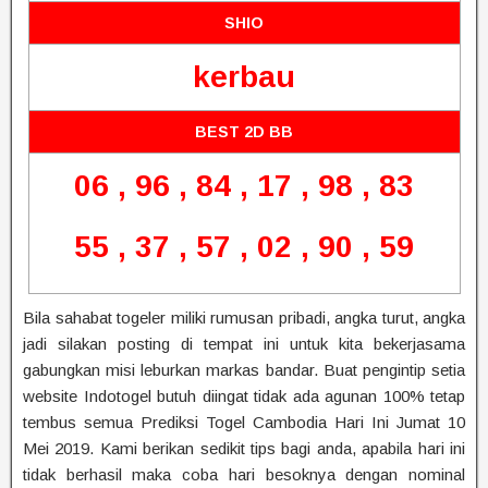
SHIO
kerbau
BEST 2D BB
06 , 96 , 84 , 17 , 98 , 83
55 , 37 , 57 , 02 , 90 , 59
Bila sahabat togeler miliki rumusan pribadi, angka turut, angka
jadi silakan posting di tempat ini untuk kita bekerjasama
gabungkan misi leburkan markas bandar. Buat pengintip setia
website Indotogel butuh diingat tidak ada agunan 100% tetap
tembus semua Prediksi Togel Cambodia Hari Ini Jumat 10
Mei 2019. Kami berikan sedikit tips bagi anda, apabila hari ini
tidak berhasil maka coba hari besoknya dengan nominal