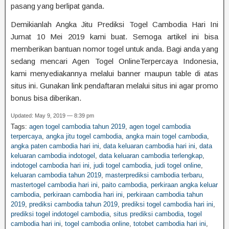
pasang yang berlipat ganda.
Demikianlah Angka Jitu Prediksi Togel Cambodia Hari Ini
Jumat 10 Mei 2019 kami buat. Semoga artikel ini bisa
memberikan bantuan nomor togel untuk anda. Bagi anda yang
sedang mencari Agen Togel OnlineTerpercaya Indonesia,
kami menyediakannya melalui banner maupun table di atas
situs ini. Gunakan link pendaftaran melalui situs ini agar promo
bonus bisa diberikan.
Updated: May 9, 2019 — 8:39 pm
Tags:
agen togel cambodia tahun 2019
,
agen togel cambodia
terpercaya
,
angka jitu togel cambodia
,
angka main togel cambodia
,
angka paten cambodia hari ini
,
data keluaran cambodia hari ini
,
data
keluaran cambodia indotogel
,
data keluaran cambodia terlengkap
,
indotogel cambodia hari ini
,
judi togel cambodia
,
judi togel online
,
keluaran cambodia tahun 2019
,
masterprediksi cambodia terbaru
,
mastertogel cambodia hari ini
,
paito cambodia
,
perkiraan angka keluar
cambodia
,
perkiraan cambodia hari ini
,
perkiraan cambodia tahun
2019
,
prediksi cambodia tahun 2019
,
prediksi togel cambodia hari ini
,
prediksi togel indotogel cambodia
,
situs prediksi cambodia
,
togel
cambodia hari ini
,
togel cambodia online
,
totobet cambodia hari ini
,