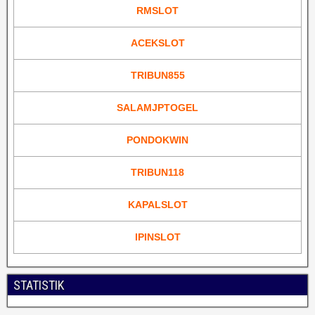
RMSLOT
ACEKSLOT
TRIBUN855
SALAMJPTOGEL
PONDOKWIN
TRIBUN118
KAPALSLOT
IPINSLOT
STATISTIK