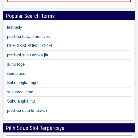
Popular Search Terms
leatherly
prediksi taiwan archives
PREDIKSI SUHU TOGEL
prediksi suhu angka jitu
suhu togel
wordpress
Suhu angka togel
suhutogel com
Suhu angka jitu
prediksi duta4d taiwan
Pilih Situs Slot Terpercaya