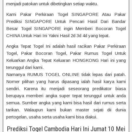
menjadi patokan untuk dibetingkan setiap waktu.
Kami Pakar Perkiraan Togel SINGAPORE Atau Pakar
Prediksi SINGAPORE Untuk Pencari Hasil Dari Bandar
Besar Togel SINGAPORE ingin Memberi Bocoran Togel
CHINA Untuk Hari Ini Yakni Hasil 2d 3d 4d yang tepat.
Angka Tepat Togel Ini adalah hasil racikan Pakar Perkiraan
Togel, Pakar Bocoran Togel, Pakar Rumus Togel Untuk
Keluarkan Angka Tepat Keluaran HONGKONG Hari ini yang
terunggul dari kami.
Namanya RUMUS TOGEL ONLINE tidak lepas dari patah.
Nomer pilihan yang harus dipasang ialah hasil karya kami
sendiri. Karena itu menjadi seseorang predikator biasa
berupaya memberi angka super tepat terunggul untuk anda
semua. Sumber angka yang kami bisa hasil dari rumus serta
tarikan. Walaupun kami bukan master sejati dii dunia
pertogelan, usaha serta usaha kami bisa diakui.
Prediksi Togel Cambodia Hari Ini Jumat 10 Mei