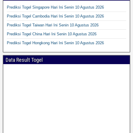
Prediksi Togel Singapore Hari Ini Senin 10 Agustus 2026
Prediksi Togel Cambodia Hari Ini Senin 10 Agustus 2026
Prediksi Togel Taiwan Hari Ini Senin 10 Agustus 2026
Prediksi Togel China Hari Ini Senin 10 Agustus 2026
Prediksi Togel Hongkong Hari Ini Senin 10 Agustus 2026
Data Result Togel