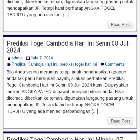
dicomot, diberikan ke teman, digunakan langsung pasang untuk
mendapatkan JP. Tetapi kami berharap ANGKA TOGEL
TERJITU yang ada menjadi […]
Read Post
Prediksi Togel Cambodia Hari Ini Senin 08 Juli
2024
admin
July 7, 2024
Prediksi Kamboja Hari ini
,
prediksi togel hari ini
Comments
Bila Anda sering merumus tetapi tidak menghasilkan apapun,
anda tak perlu bersusah payah, silakan perhatikan Prediksi
Togel Cambodia Hari Ini Senin 08 Juli 2024 kami. Diupayakan
jadikan ANGKA PATEN di bawah menjadi pilihan anda. Bisa
dicomot, diberikan ke teman, digunakan langsung pasang untuk
mendapatkan JP. Tetapi kami berharap ANGKA TOGEL
TERJITU yang ada menjadi perbandingan […]
Read Post
Prediksi Togel Cambodia Hari Ini Minggu 07