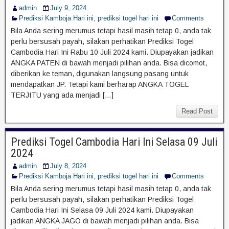
admin
July 9, 2024
Prediksi Kamboja Hari ini
,
prediksi togel hari ini
Comments
Bila Anda sering merumus tetapi hasil masih tetap 0, anda tak
perlu bersusah payah, silakan perhatikan Prediksi Togel
Cambodia Hari Ini Rabu 10 Juli 2024 kami. Diupayakan jadikan
ANGKA PATEN di bawah menjadi pilihan anda. Bisa dicomot,
diberikan ke teman, digunakan langsung pasang untuk
mendapatkan JP. Tetapi kami berharap ANGKA TOGEL
TERJITU yang ada menjadi […]
Read Post
Prediksi Togel Cambodia Hari Ini Selasa 09 Juli
2024
admin
July 8, 2024
Prediksi Kamboja Hari ini
,
prediksi togel hari ini
Comments
Bila Anda sering merumus tetapi hasil masih tetap 0, anda tak
perlu bersusah payah, silakan perhatikan Prediksi Togel
Cambodia Hari Ini Selasa 09 Juli 2024 kami. Diupayakan
jadikan ANGKA JAGO di bawah menjadi pilihan anda. Bisa