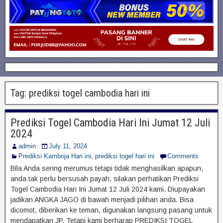
Tag:
prediksi togel cambodia hari ini
Prediksi Togel Cambodia Hari Ini Jumat 12 Juli
2024
admin
July 11, 2024
Prediksi Kamboja Hari ini
,
prediksi togel hari ini
Comments
Bila Anda sering merumus tetapi tidak menghasilkan apapun,
anda tak perlu bersusah payah, silakan perhatikan Prediksi
Togel Cambodia Hari Ini Jumat 12 Juli 2024 kami. Diupayakan
jadikan ANGKA JAGO di bawah menjadi pilihan anda. Bisa
dicomot, diberikan ke teman, digunakan langsung pasang untuk
mendapatkan JP. Tetapi kami berharap PREDIKSI TOGEL