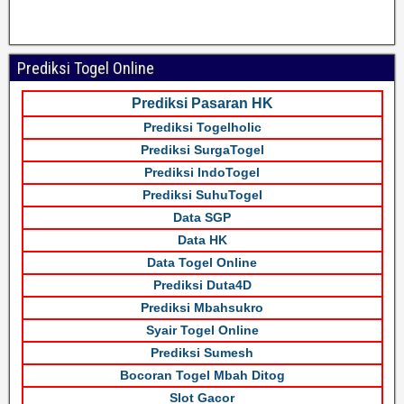
Prediksi Togel Online
Prediksi Pasaran HK
Prediksi Togelholic
Prediksi SurgaTogel
Prediksi IndoTogel
Prediksi SuhuTogel
Data SGP
Data HK
Data Togel Online
Prediksi Duta4D
Prediksi Mbahsukro
Syair Togel Online
Prediksi Sumesh
Bocoran Togel Mbah Ditog
Slot Gacor