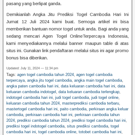
pasang yang berlipat ganda.
Demikianlah Angka Jitu Prediksi Togel Cambodia Hari Ini
Jumat 12 Juli 2024 kami buat. Semoga artikel ini bisa
memberikan bantuan nomor togel untuk anda. Bagi anda yang
sedang mencari Agen Togel OnlineTerpercaya Indonesia,
kami menyediakannya melalui banner maupun table di atas
situs ini. Gunakan link pendaftaran melalui situs ini agar promo
bonus bisa diberikan.
Updated: July 11, 2024 — 11:34 pm
Tags:
agen togel cambodia tahun 2024
,
agen togel cambodia
terpercaya
,
angka jitu togel cambodia
,
angka main togel cambodia
,
angka paten cambodia hari ini
,
data keluaran cambodia hari ini
,
data
keluaran cambodia indotogel
,
data keluaran cambodia terlengkap
,
indotogel cambodia hari ini
,
judi togel cambodia
,
judi togel online
,
keluaran cambodia tahun 2024
,
masterprediksi cambodia terbaru
,
mastertogel cambodia hari ini
,
paito cambodia
,
perkiraan angka keluar
cambodia
,
perkiraan cambodia hari ini
,
perkiraan cambodia tahun
2024
,
prediksi cambodia tahun 2024
,
prediksi togel cambodia hari ini
,
prediksi togel indotogel cambodia
,
situs prediksi cambodia
,
togel
cambodia hari ini
,
togel cambodia online
,
totobet cambodia hari ini
,