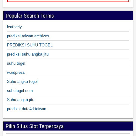
Popular Search Terms
leatherly
prediksi taiwan archives
PREDIKSI SUHU TOGEL
prediksi suhu angka jitu
suhu togel
wordpress
Suhu angka togel
suhutogel com
Suhu angka jitu
prediksi duta4d taiwan
Pilih Situs Slot Terpercaya