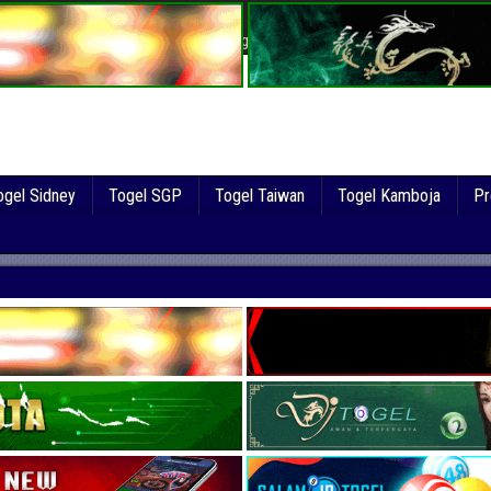
ik
iksi togel online terjitu mulai dari togel hongkong, sidney, cambodia hingga s
ogel Sidney
Togel SGP
Togel Taiwan
Togel Kamboja
Pr