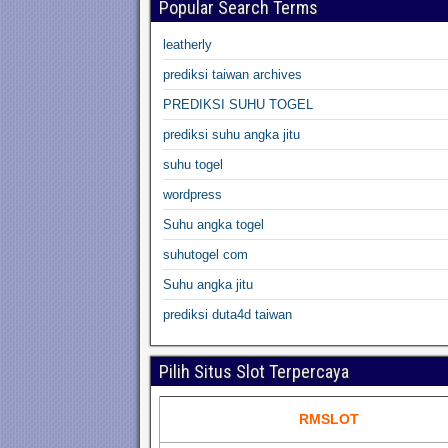
Popular Search Terms
leatherly
prediksi taiwan archives
PREDIKSI SUHU TOGEL
prediksi suhu angka jitu
suhu togel
wordpress
Suhu angka togel
suhutogel com
Suhu angka jitu
prediksi duta4d taiwan
Pilih Situs Slot Terpercaya
RMSLOT