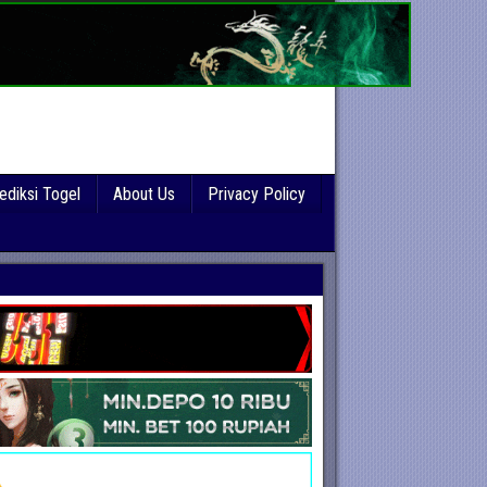
ingapore hari ini
ediksi Togel
About Us
Privacy Policy