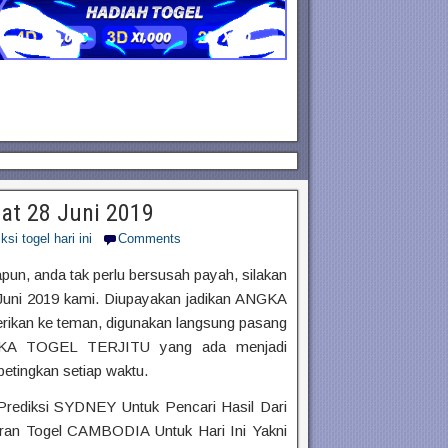
mat 28 Juni 2019
ksi togel hari ini
Comments
pun, anda tak perlu bersusah payah, silakan
 Juni 2019 kami. Diupayakan jadikan ANGKA
erikan ke teman, digunakan langsung pasang
NGKA TOGEL TERJITU yang ada menjadi
betingkan setiap waktu.
rediksi SYDNEY Untuk Pencari Hasil Dari
an Togel CAMBODIA Untuk Hari Ini Yakni