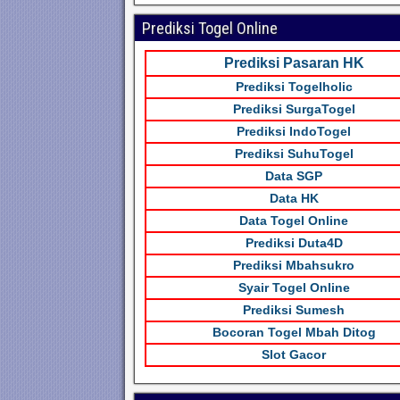
Prediksi Togel Online
Prediksi Pasaran HK
Prediksi Togelholic
Prediksi SurgaTogel
Prediksi IndoTogel
Prediksi SuhuTogel
Data SGP
Data HK
Data Togel Online
Prediksi Duta4D
Prediksi Mbahsukro
Syair Togel Online
Prediksi Sumesh
Bocoran Togel Mbah Ditog
Slot Gacor