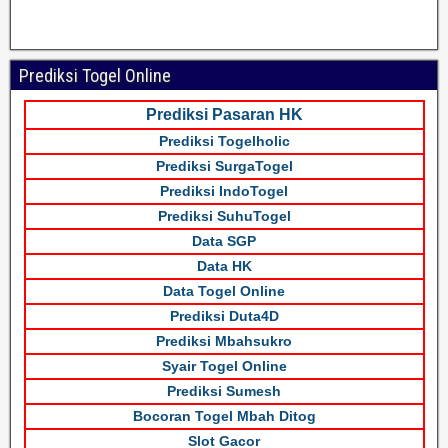
Prediksi Togel Online
Prediksi Pasaran HK
Prediksi Togelholic
Prediksi SurgaTogel
Prediksi IndoTogel
Prediksi SuhuTogel
Data SGP
Data HK
Data Togel Online
Prediksi Duta4D
Prediksi Mbahsukro
Syair Togel Online
Prediksi Sumesh
Bocoran Togel Mbah Ditog
Slot Gacor