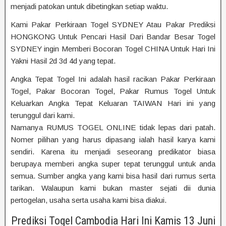
menjadi patokan untuk dibetingkan setiap waktu.
Kami Pakar Perkiraan Togel SYDNEY Atau Pakar Prediksi
HONGKONG Untuk Pencari Hasil Dari Bandar Besar Togel
SYDNEY ingin Memberi Bocoran Togel CHINA Untuk Hari Ini
Yakni Hasil 2d 3d 4d yang tepat.
Angka Tepat Togel Ini adalah hasil racikan Pakar Perkiraan
Togel, Pakar Bocoran Togel, Pakar Rumus Togel Untuk
Keluarkan Angka Tepat Keluaran TAIWAN Hari ini yang
terunggul dari kami.
Namanya RUMUS TOGEL ONLINE tidak lepas dari patah.
Nomer pilihan yang harus dipasang ialah hasil karya kami
sendiri. Karena itu menjadi seseorang predikator biasa
berupaya memberi angka super tepat terunggul untuk anda
semua. Sumber angka yang kami bisa hasil dari rumus serta
tarikan. Walaupun kami bukan master sejati dii dunia
pertogelan, usaha serta usaha kami bisa diakui.
Prediksi Togel Cambodia Hari Ini Kamis 13 Juni