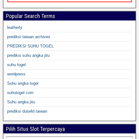
Popular Search Terms
leatherly
prediksi taiwan archives
PREDIKSI SUHU TOGEL
prediksi suhu angka jitu
suhu togel
wordpress
Suhu angka togel
suhutogel com
Suhu angka jitu
prediksi duta4d taiwan
Pilih Situs Slot Terpercaya