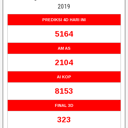
2019
PREDIKSI 4D HARI INI
5164
AM AS
2104
AI KOP
8153
FINAL 3D
323