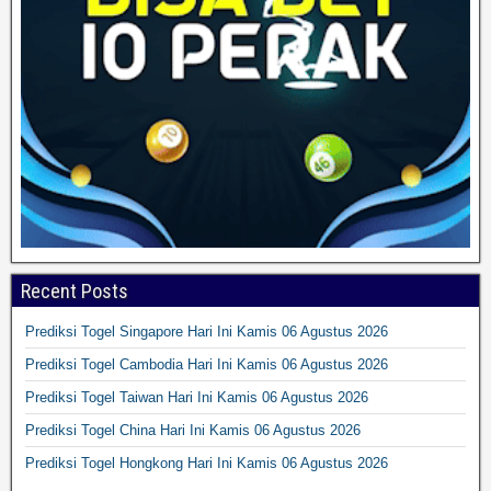
Recent Posts
Prediksi Togel Singapore Hari Ini Kamis 06 Agustus 2026
Prediksi Togel Cambodia Hari Ini Kamis 06 Agustus 2026
Prediksi Togel Taiwan Hari Ini Kamis 06 Agustus 2026
Prediksi Togel China Hari Ini Kamis 06 Agustus 2026
Prediksi Togel Hongkong Hari Ini Kamis 06 Agustus 2026