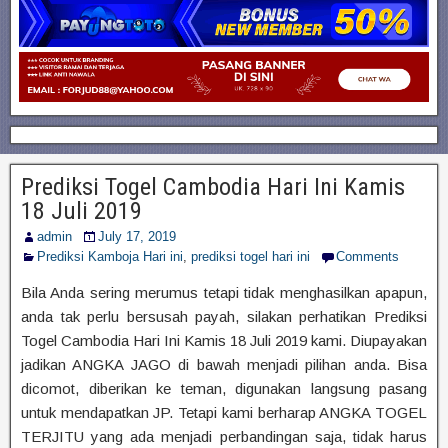
Prediksi Togel Cambodia Hari Ini Kamis
18 Juli 2019
admin
July 17, 2019
Prediksi Kamboja Hari ini
,
prediksi togel hari ini
Comments
Bila Anda sering merumus tetapi tidak menghasilkan apapun,
anda tak perlu bersusah payah, silakan perhatikan Prediksi
Togel Cambodia Hari Ini Kamis 18 Juli 2019 kami. Diupayakan
jadikan ANGKA JAGO di bawah menjadi pilihan anda. Bisa
dicomot, diberikan ke teman, digunakan langsung pasang
untuk mendapatkan JP. Tetapi kami berharap ANGKA TOGEL
TERJITU yang ada menjadi perbandingan saja, tidak harus