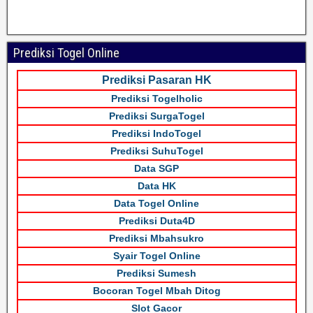
Prediksi Togel Online
Prediksi Pasaran HK
Prediksi Togelholic
Prediksi SurgaTogel
Prediksi IndoTogel
Prediksi SuhuTogel
Data SGP
Data HK
Data Togel Online
Prediksi Duta4D
Prediksi Mbahsukro
Syair Togel Online
Prediksi Sumesh
Bocoran Togel Mbah Ditog
Slot Gacor