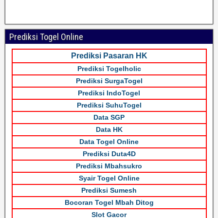
Prediksi Togel Online
Prediksi Pasaran HK
Prediksi Togelholic
Prediksi SurgaTogel
Prediksi IndoTogel
Prediksi SuhuTogel
Data SGP
Data HK
Data Togel Online
Prediksi Duta4D
Prediksi Mbahsukro
Syair Togel Online
Prediksi Sumesh
Bocoran Togel Mbah Ditog
Slot Gacor