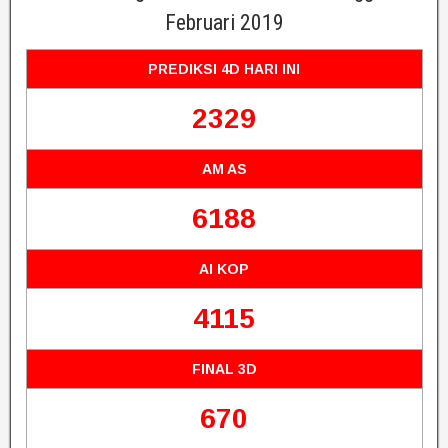
Februari 2019
PREDIKSI 4D HARI INI
2329
AM AS
6188
AI KOP
4115
FINAL 3D
670