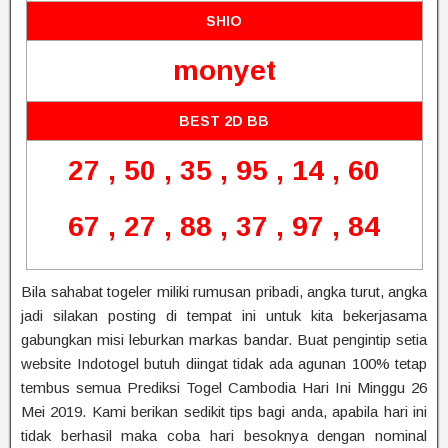
SHIO
monyet
BEST 2D BB
27 , 50 , 35 , 95 , 14 , 60
67 , 27 , 88 , 37 , 97 , 84
Bila sahabat togeler miliki rumusan pribadi, angka turut, angka
jadi silakan posting di tempat ini untuk kita bekerjasama
gabungkan misi leburkan markas bandar. Buat pengintip setia
website Indotogel butuh diingat tidak ada agunan 100% tetap
tembus semua Prediksi Togel Cambodia Hari Ini Minggu 26
Mei 2019. Kami berikan sedikit tips bagi anda, apabila hari ini
tidak berhasil maka coba hari besoknya dengan nominal