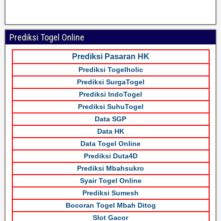
Prediksi Togel Online
Prediksi Pasaran HK
Prediksi Togelholic
Prediksi SurgaTogel
Prediksi IndoTogel
Prediksi SuhuTogel
Data SGP
Data HK
Data Togel Online
Prediksi Duta4D
Prediksi Mbahsukro
Syair Togel Online
Prediksi Sumesh
Bocoran Togel Mbah Ditog
Slot Gacor