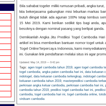
Bila sahabat togeler miliki rumusan pribadi, angka turut, 
kita bekerjasama gabungkan misi leburkan markas band
butuh diingat tidak ada agunan 100% tetap tembus se
15 Mei 2019. Kami berikan sedikit tips bagi anda, apa
besoknya dengan nominal pasang yang berlipat ganda.
Demikianlah Angka Jitu Prediksi Togel Cambodia Har
artikel ini bisa memberikan bantuan nomor togel untu
Togel OnlineTerpercaya Indonesia, kami menyediakannya
ini. Gunakan link pendaftaran melalui situs ini agar prom
Updated: May 14, 2019 — 9:42 pm
Tags:
agen togel cambodia tahun 2019
,
agen togel cambodia t
togel cambodia
,
angka paten cambodia hari ini
,
data keluaran c
indotogel
,
data keluaran cambodia terlengkap
,
indotogel cambod
keluaran cambodia tahun 2019
,
masterprediksi cambodia terba
perkiraan angka keluar cambodia
,
perkiraan cambodia hari ini
,
cambodia tahun 2019
,
prediksi togel cambodia hari ini
,
prediksi
cambodia
,
togel cambodia hari ini
,
togel cambodia online
,
totob
virdsam cambodia