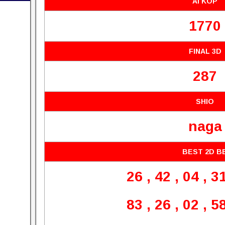
AI KOP
1770
FINAL 3D
287
SHIO
naga
BEST 2D B
26 , 42 , 04 , 3
83 , 26 , 02 , 5