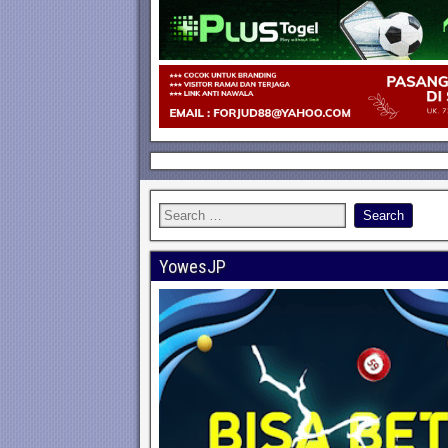
YowesJP