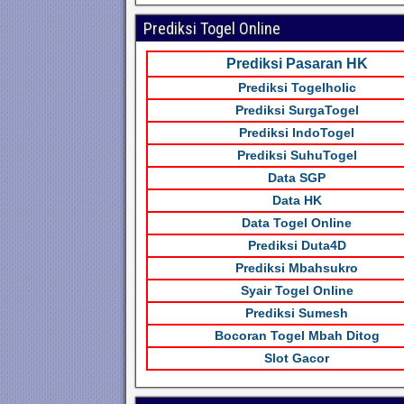
Prediksi Togel Online
Prediksi Pasaran HK
Prediksi Togelholic
Prediksi SurgaTogel
Prediksi IndoTogel
Prediksi SuhuTogel
Data SGP
Data HK
Data Togel Online
Prediksi Duta4D
Prediksi Mbahsukro
Syair Togel Online
Prediksi Sumesh
Bocoran Togel Mbah Ditog
Slot Gacor