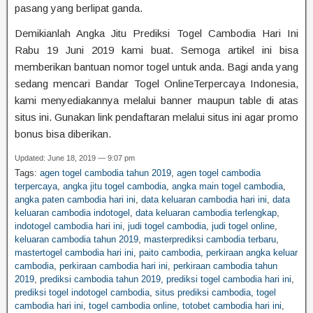
pasang yang berlipat ganda.
Demikianlah Angka Jitu Prediksi Togel Cambodia Hari Ini
Rabu 19 Juni 2019 kami buat. Semoga artikel ini bisa
memberikan bantuan nomor togel untuk anda. Bagi anda yang
sedang mencari Bandar Togel OnlineTerpercaya Indonesia,
kami menyediakannya melalui banner maupun table di atas
situs ini. Gunakan link pendaftaran melalui situs ini agar promo
bonus bisa diberikan.
Updated: June 18, 2019 — 9:07 pm
Tags:
agen togel cambodia tahun 2019
,
agen togel cambodia
terpercaya
,
angka jitu togel cambodia
,
angka main togel cambodia
,
angka paten cambodia hari ini
,
data keluaran cambodia hari ini
,
data
keluaran cambodia indotogel
,
data keluaran cambodia terlengkap
,
indotogel cambodia hari ini
,
judi togel cambodia
,
judi togel online
,
keluaran cambodia tahun 2019
,
masterprediksi cambodia terbaru
,
mastertogel cambodia hari ini
,
paito cambodia
,
perkiraan angka keluar
cambodia
,
perkiraan cambodia hari ini
,
perkiraan cambodia tahun
2019
,
prediksi cambodia tahun 2019
,
prediksi togel cambodia hari ini
,
prediksi togel indotogel cambodia
,
situs prediksi cambodia
,
togel
cambodia hari ini
,
togel cambodia online
,
totobet cambodia hari ini
,