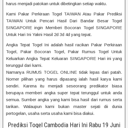
harus menjadi patokan untuk dibetingkan setiap waktu.
Kami Pakar Perkiraan Togel TAIWAN Atau Pakar Prediksi
TAIWAN Untuk Pencari Hasil Dari Bandar Besar Togel
SINGAPORE ingin Memberi Bocoran Togel SINGAPORE
Untuk Hari Ini Yakni Hasil 2d 3d 4d yang tepat.
Angka Tepat Togel Ini adalah hasil racikan Pakar Perkiraan
Togel, Pakar Bocoran Togel, Pakar Rumus Togel Untuk
Keluarkan Angka Tepat Keluaran SINGAPORE Hari ini yang
terunggul dari kami.
Namanya RUMUS TOGEL ONLINE tidak lepas dari patah.
Nomer pilihan yang harus dipasang ialah hasil karya kami
sendiri. Karena itu menjadi seseorang predikator biasa
berupaya memberi angka super tepat terunggul untuk anda
semua. Sumber angka yang kami bisa hasil dari rumus serta
tarikan. Walaupun kami bukan master sejati dii dunia
pertogelan, usaha serta usaha kami bisa diakui.
Prediksi Togel Cambodia Hari Ini Rabu 19 Juni