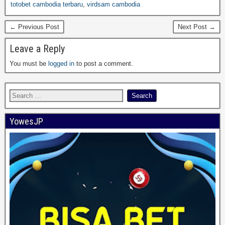
totobet cambodia terbaru
,
virdsam cambodia
← Previous Post
Next Post →
Leave a Reply
You must be
logged in
to post a comment.
YowesJP