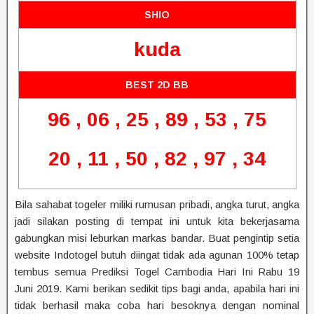
SHIO
kuda
BEST 2D BB
96 , 06 , 25 , 89 , 53 , 75
20 , 11 , 50 , 82 , 97 , 34
Bila sahabat togeler miliki rumusan pribadi, angka turut, angka
jadi silakan posting di tempat ini untuk kita bekerjasama
gabungkan misi leburkan markas bandar. Buat pengintip setia
website Indotogel butuh diingat tidak ada agunan 100% tetap
tembus semua Prediksi Togel Cambodia Hari Ini Rabu 19
Juni 2019. Kami berikan sedikit tips bagi anda, apabila hari ini
tidak berhasil maka coba hari besoknya dengan nominal