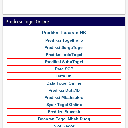
Prediksi Togel Online
Prediksi Pasaran HK
Prediksi Togelholic
Prediksi SurgaTogel
Prediksi IndoTogel
Prediksi SuhuTogel
Data SGP
Data HK
Data Togel Online
Prediksi Duta4D
Prediksi Mbahsukro
Syair Togel Online
Prediksi Sumesh
Bocoran Togel Mbah Ditog
Slot Gacor