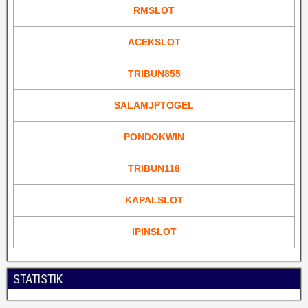
RMSLOT
ACEKSLOT
TRIBUN855
SALAMJPTOGEL
PONDOKWIN
TRIBUN118
KAPALSLOT
IPINSLOT
STATISTIK