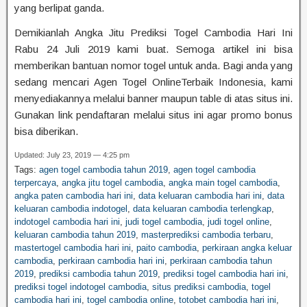
yang berlipat ganda.
Demikianlah Angka Jitu Prediksi Togel Cambodia Hari Ini
Rabu 24 Juli 2019 kami buat. Semoga artikel ini bisa
memberikan bantuan nomor togel untuk anda. Bagi anda yang
sedang mencari Agen Togel OnlineTerbaik Indonesia, kami
menyediakannya melalui banner maupun table di atas situs ini.
Gunakan link pendaftaran melalui situs ini agar promo bonus
bisa diberikan.
Updated: July 23, 2019 — 4:25 pm
Tags:
agen togel cambodia tahun 2019
,
agen togel cambodia
terpercaya
,
angka jitu togel cambodia
,
angka main togel cambodia
,
angka paten cambodia hari ini
,
data keluaran cambodia hari ini
,
data
keluaran cambodia indotogel
,
data keluaran cambodia terlengkap
,
indotogel cambodia hari ini
,
judi togel cambodia
,
judi togel online
,
keluaran cambodia tahun 2019
,
masterprediksi cambodia terbaru
,
mastertogel cambodia hari ini
,
paito cambodia
,
perkiraan angka keluar
cambodia
,
perkiraan cambodia hari ini
,
perkiraan cambodia tahun
2019
,
prediksi cambodia tahun 2019
,
prediksi togel cambodia hari ini
,
prediksi togel indotogel cambodia
,
situs prediksi cambodia
,
togel
cambodia hari ini
,
togel cambodia online
,
totobet cambodia hari ini
,