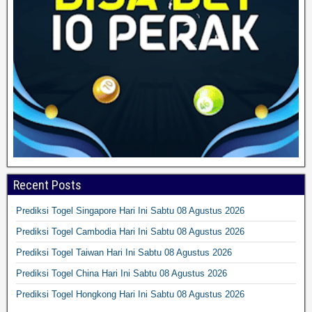
Recent Posts
Prediksi Togel Singapore Hari Ini Sabtu 08 Agustus 2026
Prediksi Togel Cambodia Hari Ini Sabtu 08 Agustus 2026
Prediksi Togel Taiwan Hari Ini Sabtu 08 Agustus 2026
Prediksi Togel China Hari Ini Sabtu 08 Agustus 2026
Prediksi Togel Hongkong Hari Ini Sabtu 08 Agustus 2026