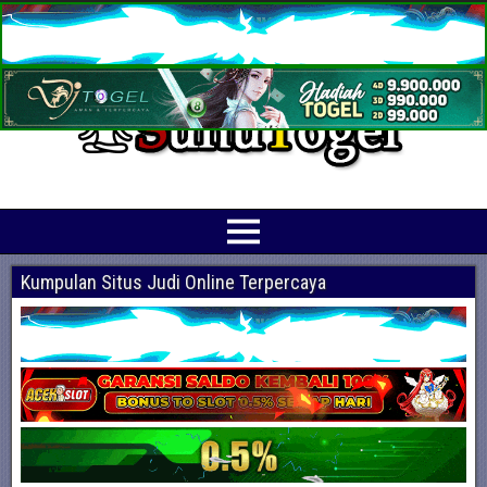
Prediksi Angka Jitu Togel Online Terbaik
Suhutogel adalah situs yang menyediakan beragam prediksi togel online
terjitu mulai dari togel hongkong, sidney, cambodia hingga singapore hari ini
Kumpulan Situs Judi Online Terpercaya