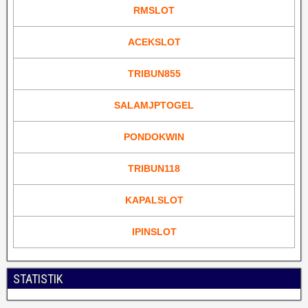
RMSLOT
ACEKSLOT
TRIBUN855
SALAMJPTOGEL
PONDOKWIN
TRIBUN118
KAPALSLOT
IPINSLOT
STATISTIK