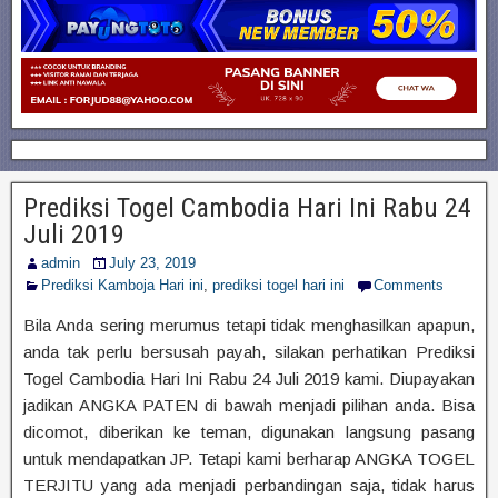
Prediksi Togel Cambodia Hari Ini Rabu 24
Juli 2019
admin
July 23, 2019
Prediksi Kamboja Hari ini
,
prediksi togel hari ini
Comments
Bila Anda sering merumus tetapi tidak menghasilkan apapun,
anda tak perlu bersusah payah, silakan perhatikan Prediksi
Togel Cambodia Hari Ini Rabu 24 Juli 2019 kami. Diupayakan
jadikan ANGKA PATEN di bawah menjadi pilihan anda. Bisa
dicomot, diberikan ke teman, digunakan langsung pasang
untuk mendapatkan JP. Tetapi kami berharap ANGKA TOGEL
TERJITU yang ada menjadi perbandingan saja, tidak harus