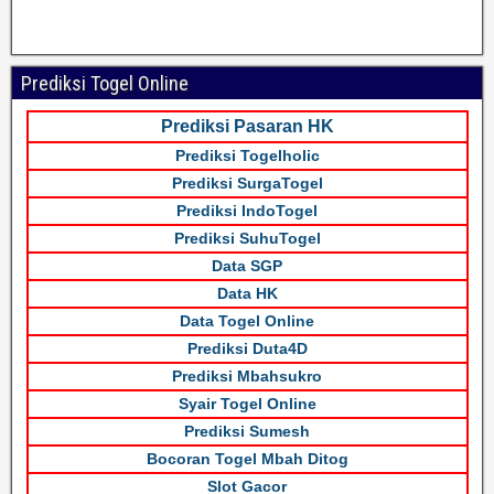
Prediksi Togel Online
Prediksi Pasaran HK
Prediksi Togelholic
Prediksi SurgaTogel
Prediksi IndoTogel
Prediksi SuhuTogel
Data SGP
Data HK
Data Togel Online
Prediksi Duta4D
Prediksi Mbahsukro
Syair Togel Online
Prediksi Sumesh
Bocoran Togel Mbah Ditog
Slot Gacor