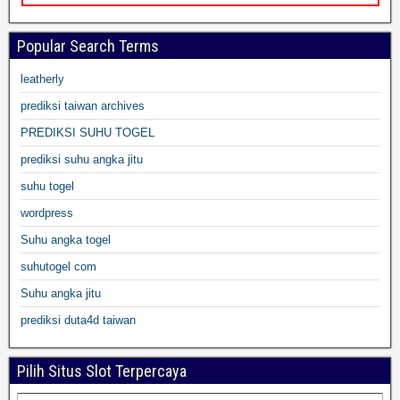
Popular Search Terms
leatherly
prediksi taiwan archives
PREDIKSI SUHU TOGEL
prediksi suhu angka jitu
suhu togel
wordpress
Suhu angka togel
suhutogel com
Suhu angka jitu
prediksi duta4d taiwan
Pilih Situs Slot Terpercaya