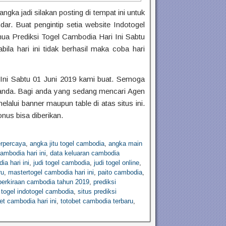
angka jadi silakan posting di tempat ini untuk
ar. Buat pengintip setia website Indotogel
ua Prediksi Togel Cambodia Hari Ini Sabtu
bila hari ini tidak berhasil maka coba hari
 Ini Sabtu 01 Juni 2019 kami buat. Semoga
k anda. Bagi anda yang sedang mencari Agen
alui banner maupun table di atas situs ini.
onus bisa diberikan.
erpercaya
,
angka jitu togel cambodia
,
angka main
ambodia hari ini
,
data keluaran cambodia
ia hari ini
,
judi togel cambodia
,
judi togel online
,
ru
,
mastertogel cambodia hari ini
,
paito cambodia
,
perkiraan cambodia tahun 2019
,
prediksi
 togel indotogel cambodia
,
situs prediksi
et cambodia hari ini
,
totobet cambodia terbaru
,