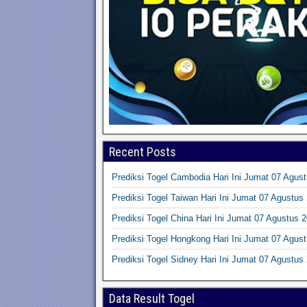
Recent Posts
Prediksi Togel Cambodia Hari Ini Jumat 07 Agus
Prediksi Togel Taiwan Hari Ini Jumat 07 Agustus
Prediksi Togel China Hari Ini Jumat 07 Agustus 
Prediksi Togel Hongkong Hari Ini Jumat 07 Agus
Prediksi Togel Sidney Hari Ini Jumat 07 Agustus
Data Result Togel