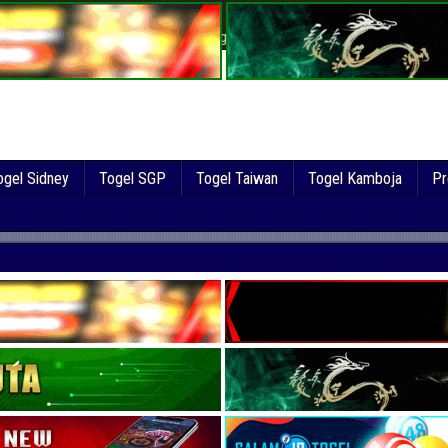
ik
iksi togel online terjitu mulai dari togel hongkong, sidney, cambodia hingga s
ogel Sidney
Togel SGP
Togel Taiwan
Togel Kamboja
Pr