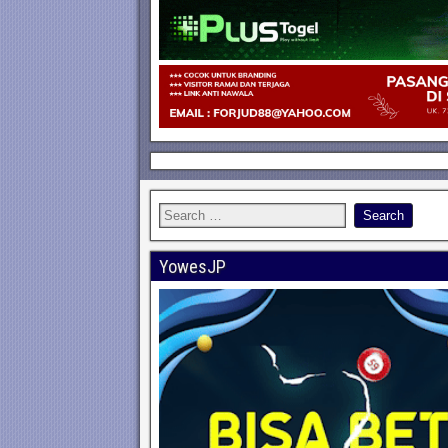
YowesJP