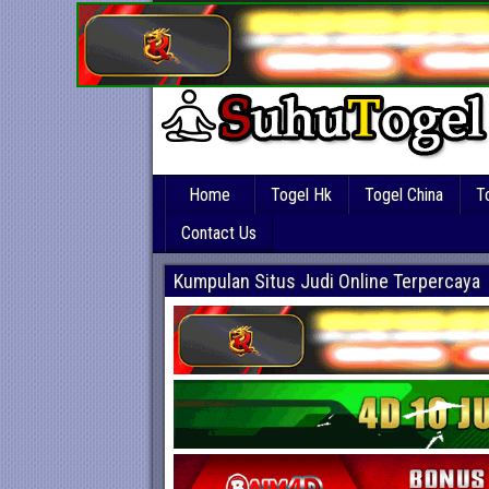
Prediksi Angka Jitu Togel Online Terba
Suhutogel adalah situs yang menyediakan beragam pred
Home
Togel Hk
Togel China
T
Contact Us
Kumpulan Situs Judi Online Terpercaya