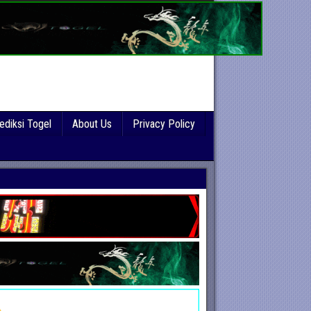
ingapore hari ini
ediksi Togel
About Us
Privacy Policy