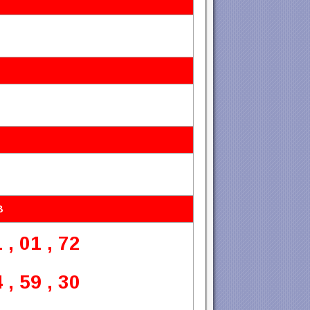
B
1 , 01 , 72
4 , 59 , 30