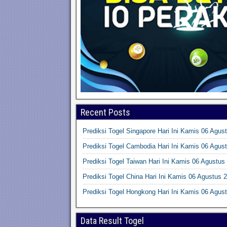
Recent Posts
Prediksi Togel Singapore Hari Ini Kamis 06 Agus
Prediksi Togel Cambodia Hari Ini Kamis 06 Agus
Prediksi Togel Taiwan Hari Ini Kamis 06 Agustus
Prediksi Togel China Hari Ini Kamis 06 Agustus 
Prediksi Togel Hongkong Hari Ini Kamis 06 Agus
Data Result Togel