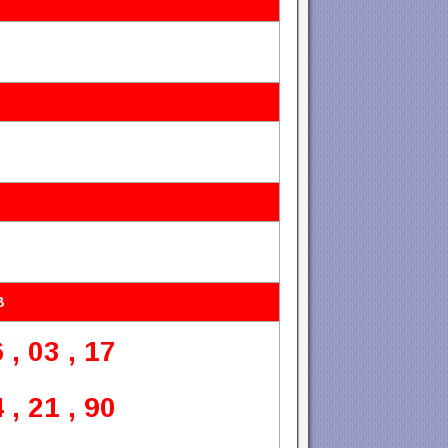
B
6 , 03 , 17
4 , 21 , 90