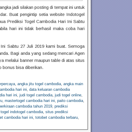
angka jadi silakan posting di tempat ini untuk
ar. Buat pengintip setia website Indotogel
ua Prediksi Togel Cambodia Hari Ini Sabtu
bila hari ini tidak berhasil maka coba hari
 Ini Sabtu 27 Juli 2019 kami buat. Semoga
k anda. Bagi anda yang sedang mencari Agen
 melalui banner maupun table di atas situs
o bonus bisa diberikan.
erpercaya
,
angka jitu togel cambodia
,
angka main
ambodia hari ini
,
data keluaran cambodia
ia hari ini
,
judi togel cambodia
,
judi togel online
,
ru
,
mastertogel cambodia hari ini
,
paito cambodia
,
perkiraan cambodia tahun 2019
,
prediksi
 togel indotogel cambodia
,
situs prediksi
et cambodia hari ini
,
totobet cambodia terbaru
,