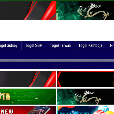
ik
iksi togel online terjitu mulai dari togel hongkong, sidney, cambodia hingga s
ogel Sidney
Togel SGP
Togel Taiwan
Togel Kamboja
Pr