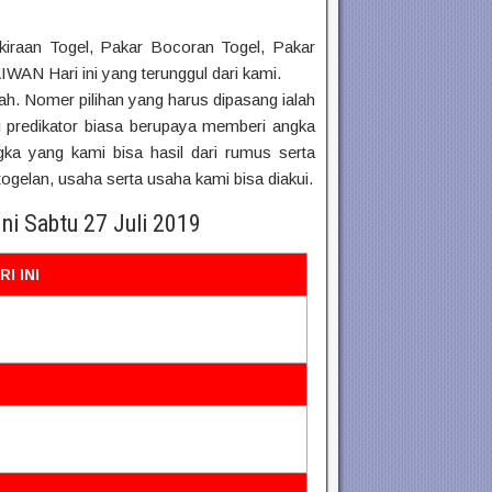
rkiraan Togel, Pakar Bocoran Togel, Pakar
WAN Hari ini yang terunggul dari kami.
 Nomer pilihan yang harus dipasang ialah
ng predikator biasa berupaya memberi angka
ka yang kami bisa hasil dari rumus serta
togelan, usaha serta usaha kami bisa diakui.
ni Sabtu 27 Juli 2019
I INI