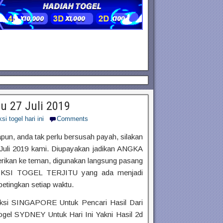
tu 27 Juli 2019
si togel hari ini
Comments
pun, anda tak perlu bersusah payah, silakan
 Juli 2019 kami. Diupayakan jadikan ANGKA
erikan ke teman, digunakan langsung pasang
EDIKSI TOGEL TERJITU yang ada menjadi
betingkan setiap waktu.
iksi SINGAPORE Untuk Pencari Hasil Dari
gel SYDNEY Untuk Hari Ini Yakni Hasil 2d