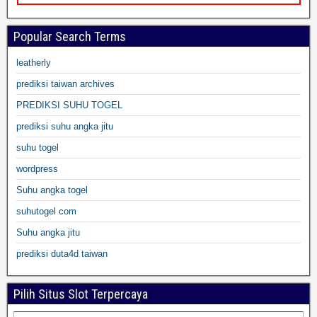
Popular Search Terms
leatherly
prediksi taiwan archives
PREDIKSI SUHU TOGEL
prediksi suhu angka jitu
suhu togel
wordpress
Suhu angka togel
suhutogel com
Suhu angka jitu
prediksi duta4d taiwan
Pilih Situs Slot Terpercaya