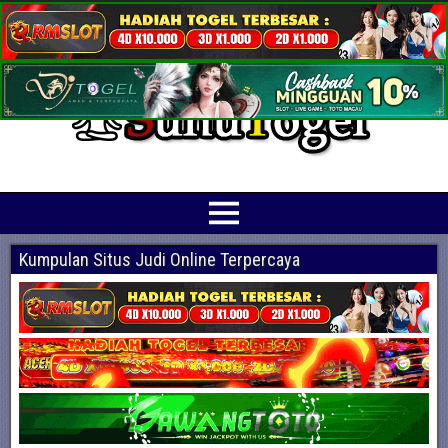
Prediksi Angka Jitu Togel Online Terbaik
Suhutogel adalah situs yang menyediakan beragam prediksi togel online
terjitu mulai dari togel hongkong, sidney, cambodia hingga singapore hari ini
Kumpulan Situs Judi Online Terpercaya