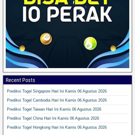
Recent Posts
Prediksi Togel Singapore Hari Ini Kamis 06 Agustus 2026
Prediksi Togel Cambodia Hari Ini Kamis 06 Agustus 2026
Prediksi Togel Taiwan Hari Ini Kamis 06 Agustus 2026
Prediksi Togel China Hari Ini Kamis 06 Agustus 2026
Prediksi Togel Hongkong Hari Ini Kamis 06 Agustus 2026