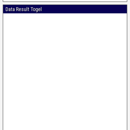
Data Result Togel