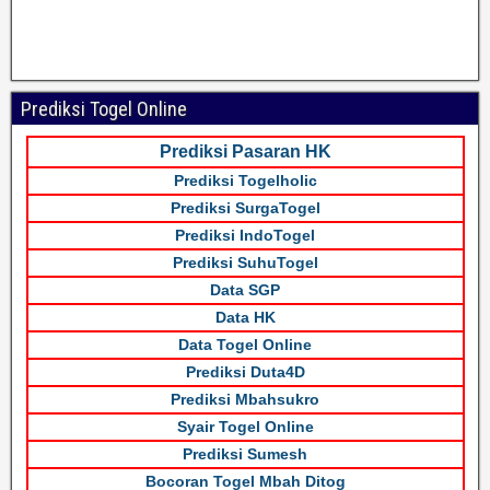
Prediksi Togel Online
Prediksi Pasaran HK
Prediksi Togelholic
Prediksi SurgaTogel
Prediksi IndoTogel
Prediksi SuhuTogel
Data SGP
Data HK
Data Togel Online
Prediksi Duta4D
Prediksi Mbahsukro
Syair Togel Online
Prediksi Sumesh
Bocoran Togel Mbah Ditog