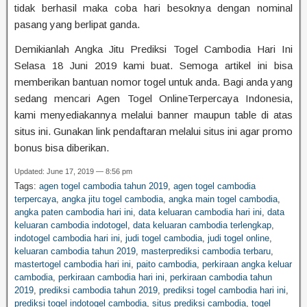
tidak berhasil maka coba hari besoknya dengan nominal
pasang yang berlipat ganda.
Demikianlah Angka Jitu Prediksi Togel Cambodia Hari Ini
Selasa 18 Juni 2019 kami buat. Semoga artikel ini bisa
memberikan bantuan nomor togel untuk anda. Bagi anda yang
sedang mencari Agen Togel OnlineTerpercaya Indonesia,
kami menyediakannya melalui banner maupun table di atas
situs ini. Gunakan link pendaftaran melalui situs ini agar promo
bonus bisa diberikan.
Updated: June 17, 2019 — 8:56 pm
Tags:
agen togel cambodia tahun 2019
,
agen togel cambodia
terpercaya
,
angka jitu togel cambodia
,
angka main togel cambodia
,
angka paten cambodia hari ini
,
data keluaran cambodia hari ini
,
data
keluaran cambodia indotogel
,
data keluaran cambodia terlengkap
,
indotogel cambodia hari ini
,
judi togel cambodia
,
judi togel online
,
keluaran cambodia tahun 2019
,
masterprediksi cambodia terbaru
,
mastertogel cambodia hari ini
,
paito cambodia
,
perkiraan angka keluar
cambodia
,
perkiraan cambodia hari ini
,
perkiraan cambodia tahun
2019
,
prediksi cambodia tahun 2019
,
prediksi togel cambodia hari ini
,
prediksi togel indotogel cambodia
,
situs prediksi cambodia
,
togel