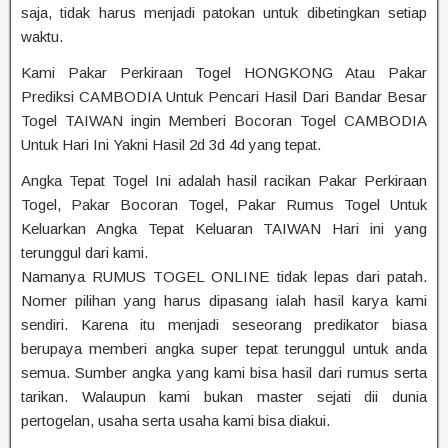
saja, tidak harus menjadi patokan untuk dibetingkan setiap
waktu.
Kami Pakar Perkiraan Togel HONGKONG Atau Pakar
Prediksi CAMBODIA Untuk Pencari Hasil Dari Bandar Besar
Togel TAIWAN ingin Memberi Bocoran Togel CAMBODIA
Untuk Hari Ini Yakni Hasil 2d 3d 4d yang tepat.
Angka Tepat Togel Ini adalah hasil racikan Pakar Perkiraan
Togel, Pakar Bocoran Togel, Pakar Rumus Togel Untuk
Keluarkan Angka Tepat Keluaran TAIWAN Hari ini yang
terunggul dari kami.
Namanya RUMUS TOGEL ONLINE tidak lepas dari patah.
Nomer pilihan yang harus dipasang ialah hasil karya kami
sendiri. Karena itu menjadi seseorang predikator biasa
berupaya memberi angka super tepat terunggul untuk anda
semua. Sumber angka yang kami bisa hasil dari rumus serta
tarikan. Walaupun kami bukan master sejati dii dunia
pertogelan, usaha serta usaha kami bisa diakui.