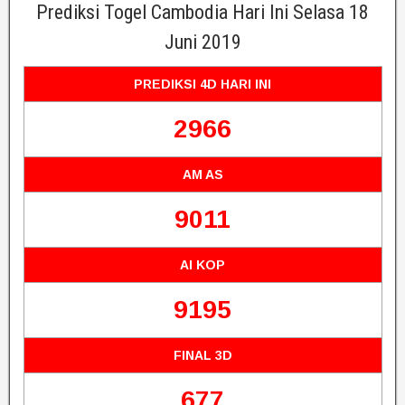
Prediksi Togel Cambodia Hari Ini Selasa 18
Juni 2019
PREDIKSI 4D HARI INI
2966
AM AS
9011
AI KOP
9195
FINAL 3D
677