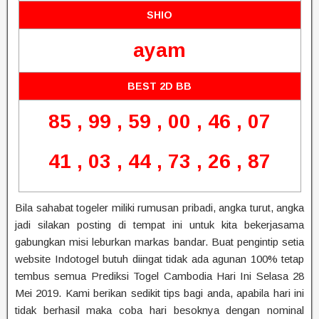
SHIO
ayam
BEST 2D BB
85 , 99 , 59 , 00 , 46 , 07
41 , 03 , 44 , 73 , 26 , 87
Bila sahabat togeler miliki rumusan pribadi, angka turut, angka
jadi silakan posting di tempat ini untuk kita bekerjasama
gabungkan misi leburkan markas bandar. Buat pengintip setia
website Indotogel butuh diingat tidak ada agunan 100% tetap
tembus semua Prediksi Togel Cambodia Hari Ini Selasa 28
Mei 2019. Kami berikan sedikit tips bagi anda, apabila hari ini
tidak berhasil maka coba hari besoknya dengan nominal