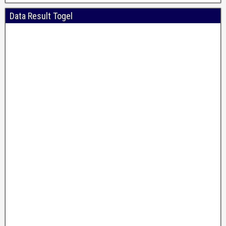
Data Result Togel