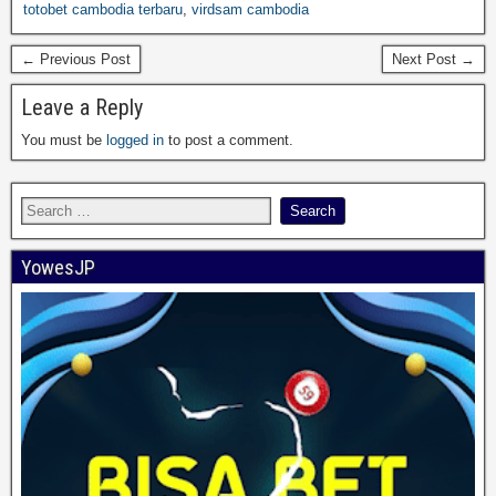
totobet cambodia terbaru
,
virdsam cambodia
← Previous Post
Next Post →
Leave a Reply
You must be
logged in
to post a comment.
YowesJP