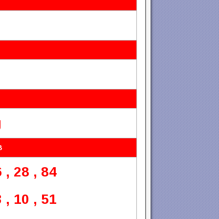
g
B
6 , 28 , 84
3 , 10 , 51