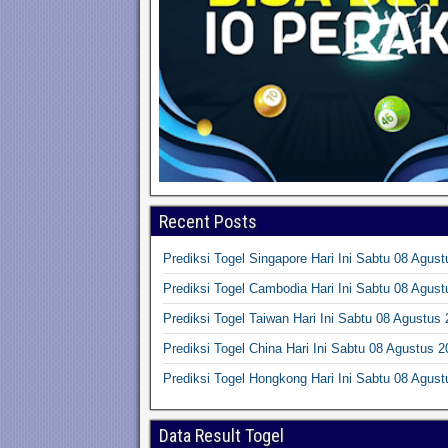
Recent Posts
Prediksi Togel Singapore Hari Ini Sabtu 08 Agus
Prediksi Togel Cambodia Hari Ini Sabtu 08 Agus
Prediksi Togel Taiwan Hari Ini Sabtu 08 Agustus
Prediksi Togel China Hari Ini Sabtu 08 Agustus 
Prediksi Togel Hongkong Hari Ini Sabtu 08 Agus
Data Result Togel