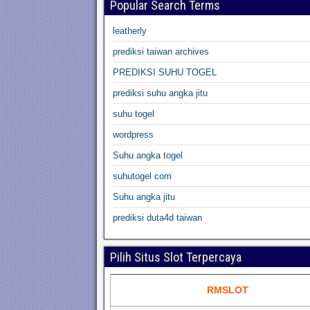
Popular Search Terms
leatherly
prediksi taiwan archives
PREDIKSI SUHU TOGEL
prediksi suhu angka jitu
suhu togel
wordpress
Suhu angka togel
suhutogel com
Suhu angka jitu
prediksi duta4d taiwan
Pilih Situs Slot Terpercaya
RMSLOT