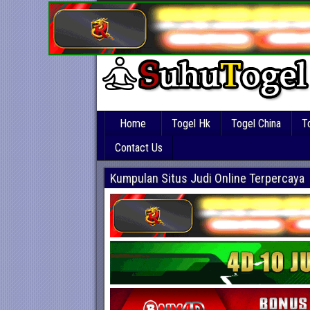
Prediksi Angka Jitu Togel Online Terba
Suhutogel adalah situs yang menyediakan beragam pred
Home
Togel Hk
Togel China
T
Contact Us
Kumpulan Situs Judi Online Terpercaya