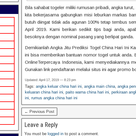
Bila sahabat togeler miliki rumusan pribadi, angka turut, 
kita bekerjasama gabungkan misi leburkan markas band
butuh diingat tidak ada agunan 100% tetap tembus sem
April 2019. Kami berikan sedikit tips bagi anda, apab
besoknya dengan nominal pasang yang berlipat ganda.
Demikianlah Angka Jitu Prediksi Togel China Hari Ini K
ini bisa memberikan bantuan nomor togel untuk anda.
OnlineTerpercaya Indonesia, kami menyediakannya mela
Gunakan link pendaftaran melalui situs ini agar promo b
Updated: April 17, 2019 — 8:23 pm
Tags:
angka keluar china hari ini
,
angka main china
,
angka peng
keluaran china hari ini
,
paito warna china hari ini
,
perkiraan angk
ini
,
rumus angka china hari ini
← Previous Post
Leave a Reply
You must be
logged in
to post a comment.