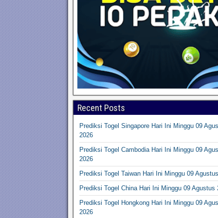
Recent Posts
Prediksi Togel Singapore Hari Ini Minggu 09 Agu
2026
Prediksi Togel Cambodia Hari Ini Minggu 09 Agu
2026
Prediksi Togel Taiwan Hari Ini Minggu 09 Agustu
Prediksi Togel China Hari Ini Minggu 09 Agustus
Prediksi Togel Hongkong Hari Ini Minggu 09 Agu
2026