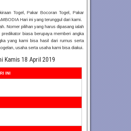
rkiraan Togel, Pakar Bocoran Togel, Pakar
BODIA Hari ini yang terunggul dari kami.
 Nomer pilihan yang harus dipasang ialah
ng predikator biasa berupaya memberi angka
ka yang kami bisa hasil dari rumus serta
togelan, usaha serta usaha kami bisa diakui.
ni Kamis 18 April 2019
I INI