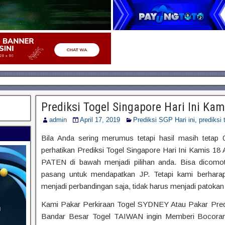
Prediksi Togel Singapore Hari Ini Kam
admin
April 17, 2019
Prediksi SGP Hari ini
,
prediksi t
Bila Anda sering merumus tetapi hasil masih tetap 0
perhatikan Prediksi Togel Singapore Hari Ini Kamis 18
PATEN di bawah menjadi pilihan anda. Bisa dicomot
pasang untuk mendapatkan JP. Tetapi kami berh
menjadi perbandingan saja, tidak harus menjadi patokan 
Kami Pakar Perkiraan Togel SYDNEY Atau Pakar Pre
Bandar Besar Togel TAIWAN ingin Memberi Bocoran