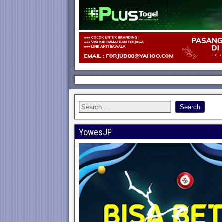
YowesJP