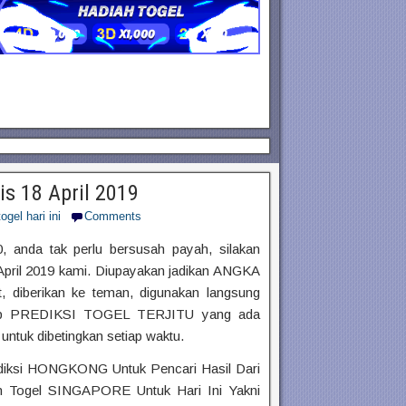
is 18 April 2019
ogel hari ini
Comments
, anda tak perlu bersusah payah, silakan
 April 2019 kami. Diupayakan jadikan ANGKA
, diberikan ke teman, digunakan langsung
arap PREDIKSI TOGEL TERJITU yang ada
untuk dibetingkan setiap waktu.
diksi HONGKONG Untuk Pencari Hasil Dari
 Togel SINGAPORE Untuk Hari Ini Yakni