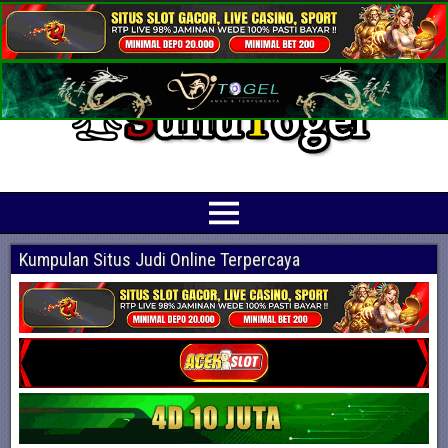
Prediksi Angka Jitu Togel Online Terbaik
Suhutogel adalah situs yang menyediakan beragam prediksi togel online
terjitu mulai dari togel hongkong, sidney, cambodia hingga singapore hari ini
Kumpulan Situs Judi Online Terpercaya