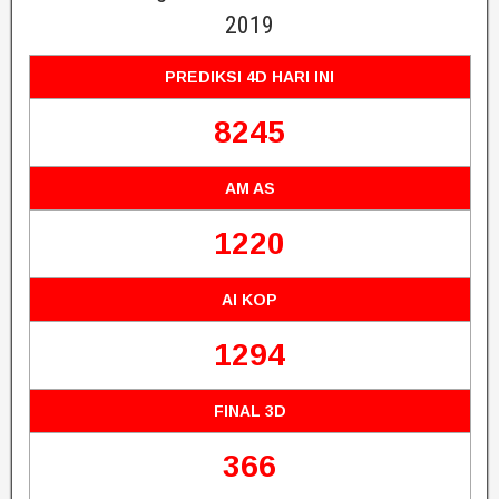
2019
PREDIKSI 4D HARI INI
8245
AM AS
1220
AI KOP
1294
FINAL 3D
366