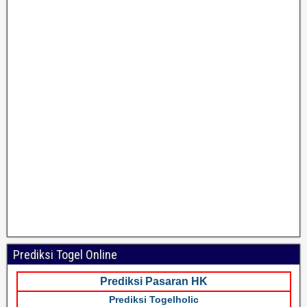
Prediksi Togel Online
Prediksi Pasaran HK
Prediksi Togelholic