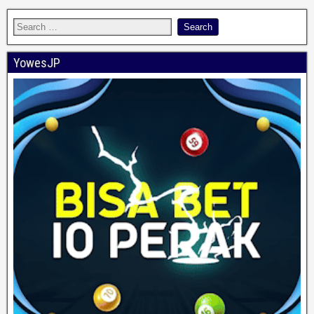
YowesJP