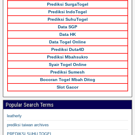
Prediksi SurgaTogel
Prediksi IndoTogel
Prediksi SuhuTogel
Data SGP
Data HK
Data Togel Online
Prediksi Duta4D
Prediksi Mbahsukro
Syair Togel Online
Prediksi Sumesh
Bocoran Togel Mbah Ditog
Slot Gacor
Popular Search Terms
leatherly
prediksi taiwan archives
PREDIKSI SUHU TOGEL