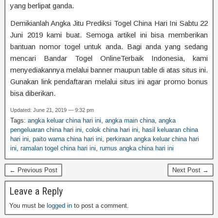
yang berlipat ganda.
Demikianlah Angka Jitu Prediksi Togel China Hari Ini Sabtu 22
Juni 2019 kami buat. Semoga artikel ini bisa memberikan
bantuan nomor togel untuk anda. Bagi anda yang sedang
mencari Bandar Togel OnlineTerbaik Indonesia, kami
menyediakannya melalui banner maupun table di atas situs ini.
Gunakan link pendaftaran melalui situs ini agar promo bonus
bisa diberikan.
Updated: June 21, 2019 — 9:32 pm
Tags:
angka keluar china hari ini
,
angka main china
,
angka
pengeluaran china hari ini
,
colok china hari ini
,
hasil keluaran china
hari ini
,
paito warna china hari ini
,
perkiraan angka keluar china hari
ini
,
ramalan togel china hari ini
,
rumus angka china hari ini
← Previous Post
Next Post →
Leave a Reply
You must be
logged in
to post a comment.