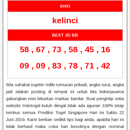
SHIO
kelinci
BEST 2D BB
58 , 67 , 73 , 58 , 45 , 16
09 , 09 , 83 , 78 , 71 , 42
Bila sahabat togeler miliki rumusan pribadi, angka turut, angka
jadi silakan posting di tempat ini untuk kita bekerjasama
gabungkan misi leburkan markas bandar. Buat pengintip setia
website Indotogel butuh diingat tidak ada agunan 100% tetap
tembus semua Prediksi Togel Singapore Hari Ini Sabtu 22
Juni 2019. Kami berikan sedikit tips bagi anda, apabila hari ini
tidak berhasil maka coba hari besoknya dengan nominal