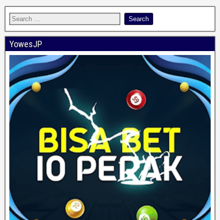
YowesJP