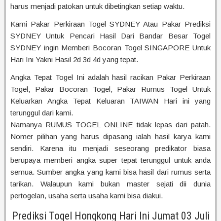
harus menjadi patokan untuk dibetingkan setiap waktu.
Kami Pakar Perkiraan Togel SYDNEY Atau Pakar Prediksi
SYDNEY Untuk Pencari Hasil Dari Bandar Besar Togel
SYDNEY ingin Memberi Bocoran Togel SINGAPORE Untuk
Hari Ini Yakni Hasil 2d 3d 4d yang tepat.
Angka Tepat Togel Ini adalah hasil racikan Pakar Perkiraan
Togel, Pakar Bocoran Togel, Pakar Rumus Togel Untuk
Keluarkan Angka Tepat Keluaran TAIWAN Hari ini yang
terunggul dari kami.
Namanya RUMUS TOGEL ONLINE tidak lepas dari patah.
Nomer pilihan yang harus dipasang ialah hasil karya kami
sendiri. Karena itu menjadi seseorang predikator biasa
berupaya memberi angka super tepat terunggul untuk anda
semua. Sumber angka yang kami bisa hasil dari rumus serta
tarikan. Walaupun kami bukan master sejati dii dunia
pertogelan, usaha serta usaha kami bisa diakui.
Prediksi Togel Hongkong Hari Ini Jumat 03 Juli