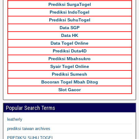
Prediksi SurgaTogel
Prediksi IndoTogel
Prediksi SuhuTogel
Data SGP
Data HK
Data Togel Online
Prediksi Duta4D
Prediksi Mbahsukro
Syair Togel Online
Prediksi Sumesh
Bocoran Togel Mbah Ditog
Slot Gacor
Popular Search Terms
leatherly
prediksi taiwan archives
PREDIKSI SUHU TOGEL