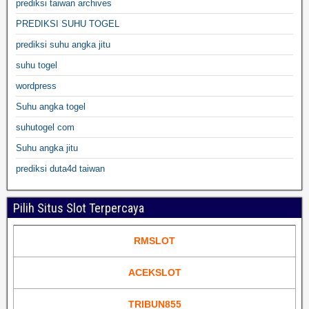
prediksi taiwan archives
PREDIKSI SUHU TOGEL
prediksi suhu angka jitu
suhu togel
wordpress
Suhu angka togel
suhutogel com
Suhu angka jitu
prediksi duta4d taiwan
Pilih Situs Slot Terpercaya
RMSLOT
ACEKSLOT
TRIBUN855