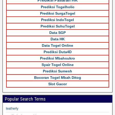
Prediksi Pasaran HK
Prediksi Togelholic
Prediksi SurgaTogel
Prediksi IndoTogel
Prediksi SuhuTogel
Data SGP
Data HK
Data Togel Online
Prediksi Duta4D
Prediksi Mbahsukro
Syair Togel Online
Prediksi Sumesh
Bocoran Togel Mbah Ditog
Slot Gacor
Popular Search Terms
leatherly