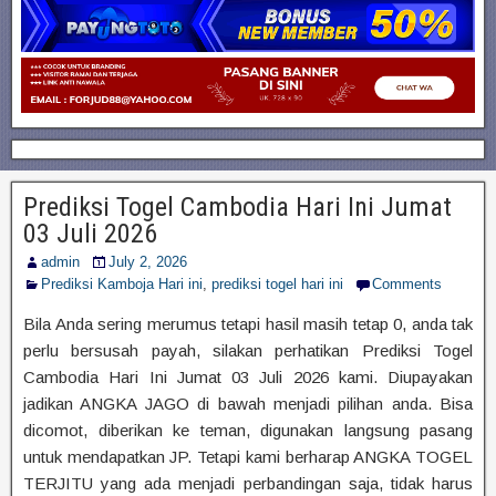
Prediksi Togel Cambodia Hari Ini Jumat
03 Juli 2026
admin
July 2, 2026
Prediksi Kamboja Hari ini
,
prediksi togel hari ini
Comments
Bila Anda sering merumus tetapi hasil masih tetap 0, anda tak
perlu bersusah payah, silakan perhatikan Prediksi Togel
Cambodia Hari Ini Jumat 03 Juli 2026 kami. Diupayakan
jadikan ANGKA JAGO di bawah menjadi pilihan anda. Bisa
dicomot, diberikan ke teman, digunakan langsung pasang
untuk mendapatkan JP. Tetapi kami berharap ANGKA TOGEL
TERJITU yang ada menjadi perbandingan saja, tidak harus