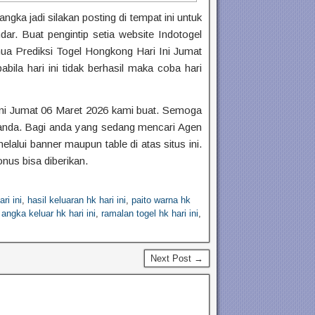
angka jadi silakan posting di tempat ini untuk
ar. Buat pengintip setia website Indotogel
ua Prediksi Togel Hongkong Hari Ini Jumat
abila hari ini tidak berhasil maka coba hari
Ini Jumat 06 Maret 2026 kami buat. Semoga
k anda. Bagi anda yang sedang mencari Agen
alui banner maupun table di atas situs ini.
onus bisa diberikan.
ri ini
,
hasil keluaran hk hari ini
,
paito warna hk
i angka keluar hk hari ini
,
ramalan togel hk hari ini
,
Next Post →