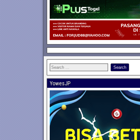
YowesJP