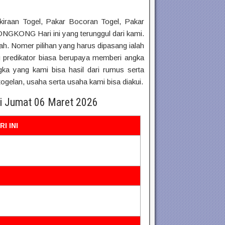
rkiraan Togel, Pakar Bocoran Togel, Pakar
NGKONG Hari ini yang terunggul dari kami.
 Nomer pilihan yang harus dipasang ialah
ng predikator biasa berupaya memberi angka
ka yang kami bisa hasil dari rumus serta
togelan, usaha serta usaha kami bisa diakui.
ni Jumat 06 Maret 2026
I INI