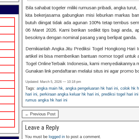
Bila sahabat togeler miliki rumusan pribadi, angka turut, 
kita bekerjasama gabungkan misi leburkan markas band
butuh diingat tidak ada agunan 100% tetap tembus sem
06 Maret 2026. Kami berikan sedikit tips bagi anda, ap
besoknya dengan nominal pasang yang berlipat ganda.
Demikianlah Angka Jitu Prediksi Togel Hongkong Hari 
artikel ini bisa memberikan bantuan nomor togel untu
Togel OnlineTerbaik Indonesia, kami menyediakannya mel
Gunakan link pendaftaran melalui situs ini agar promo b
Updated: March 5, 2026 — 10:18 pm
Tags:
angka main hk
,
angka pengeluaran hk hari ini
,
colok hk ha
hari ini
,
perkiraan angka keluar hk hari ini
,
prediksi togel hari in
rumus angka hk hari ini
← Previous Post
Leave a Reply
You must be
logged in
to post a comment.