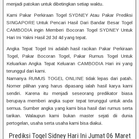
menjadi patokan untuk dibetingkan setiap waktu.
Kami Pakar Perkiraan Togel SYDNEY Atau Pakar Prediksi
SINGAPORE Untuk Pencari Hasil Dari Bandar Besar Togel
CAMBODIA ingin Memberi Bocoran Togel SYDNEY Untuk
Hari Ini Yakni Hasil 2d 3d 4d yang tepat.
Angka Tepat Togel Ini adalah hasil racikan Pakar Perkiraan
Togel, Pakar Bocoran Togel, Pakar Rumus Togel Untuk
Keluarkan Angka Tepat Keluaran CAMBODIA Hari ini yang
terunggul dari kami.
Namanya RUMUS TOGEL ONLINE tidak lepas dari patah.
Nomer pilihan yang harus dipasang ialah hasil karya kami
sendiri. Karena itu menjadi seseorang predikator biasa
berupaya memberi angka super tepat terunggul untuk anda
semua. Sumber angka yang kami bisa hasil dari rumus serta
tarikan. Walaupun kami bukan master sejati dii dunia
pertogelan, usaha serta usaha kami bisa diakui.
Prediksi Togel Sidney Hari Ini Jumat 06 Maret