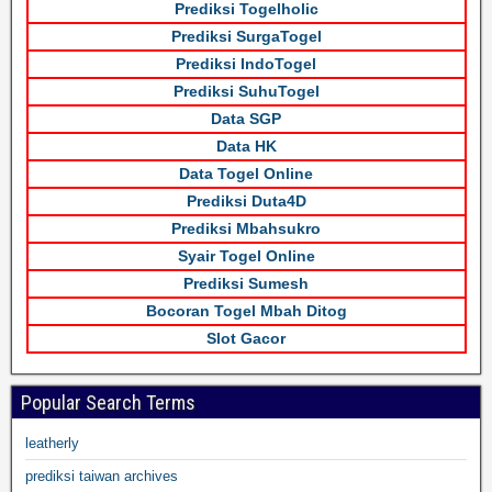
Prediksi Togelholic
Prediksi SurgaTogel
Prediksi IndoTogel
Prediksi SuhuTogel
Data SGP
Data HK
Data Togel Online
Prediksi Duta4D
Prediksi Mbahsukro
Syair Togel Online
Prediksi Sumesh
Bocoran Togel Mbah Ditog
Slot Gacor
Popular Search Terms
leatherly
prediksi taiwan archives