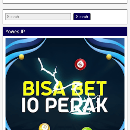
YowesJP