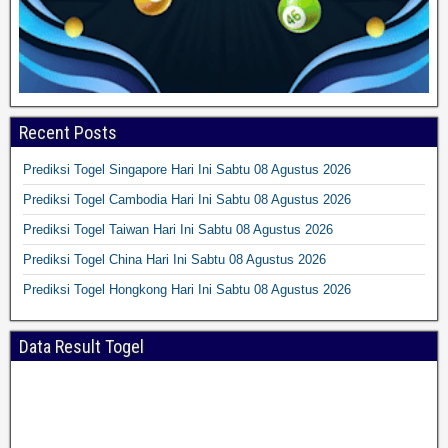
Recent Posts
Prediksi Togel Singapore Hari Ini Sabtu 08 Agustus 2026
Prediksi Togel Cambodia Hari Ini Sabtu 08 Agustus 2026
Prediksi Togel Taiwan Hari Ini Sabtu 08 Agustus 2026
Prediksi Togel China Hari Ini Sabtu 08 Agustus 2026
Prediksi Togel Hongkong Hari Ini Sabtu 08 Agustus 2026
Data Result Togel