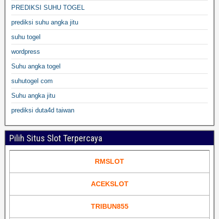
PREDIKSI SUHU TOGEL
prediksi suhu angka jitu
suhu togel
wordpress
Suhu angka togel
suhutogel com
Suhu angka jitu
prediksi duta4d taiwan
Pilih Situs Slot Terpercaya
RMSLOT
ACEKSLOT
TRIBUN855