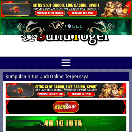
Prediksi Angka Jitu Togel Online Terbaik
Suhutogel adalah situs yang menyediakan beragam prediksi togel online
terjitu mulai dari togel hongkong, sidney, cambodia hingga singapore hari ini
Kumpulan Situs Judi Online Terpercaya