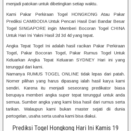
menjadi patokan untuk dibetingkan setiap waktu.
Kami Pakar Perkiraan Togel HONGKONG Atau Pakar
Prediksi CAMBODIA Untuk Pencari Hasil Dari Bandar Besar
Togel SINGAPORE ingin Memberi Bocoran Togel CHINA
Untuk Hari Ini Yakni Hasil 2d 3d 4d yang tepat.
Angka Tepat Togel Ini adalah hasil racikan Pakar Perkiraan
Togel, Pakar Bocoran Togel, Pakar Rumus Togel Untuk
Keluarkan Angka Tepat Keluaran SYDNEY Hari ini yang
terunggul dari kami.
Namanya RUMUS TOGEL ONLINE tidak lepas dari patah.
Nomer pilihan yang harus dipasang ialah hasil karya kami
sendiri. Karena itu menjadi seseorang predikator biasa
berupaya memberi angka super tepat terunggul untuk anda
semua. Sumber angka yang kami bisa hasil dari rumus serta
tarikan. Walaupun kami bukan master sejati dii dunia
pertogelan, usaha serta usaha kami bisa diakui.
Prediksi Togel Hongkong Hari Ini Kamis 19