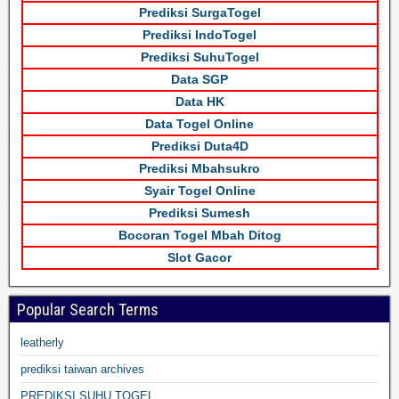
Prediksi SurgaTogel
Prediksi IndoTogel
Prediksi SuhuTogel
Data SGP
Data HK
Data Togel Online
Prediksi Duta4D
Prediksi Mbahsukro
Syair Togel Online
Prediksi Sumesh
Bocoran Togel Mbah Ditog
Slot Gacor
Popular Search Terms
leatherly
prediksi taiwan archives
PREDIKSI SUHU TOGEL