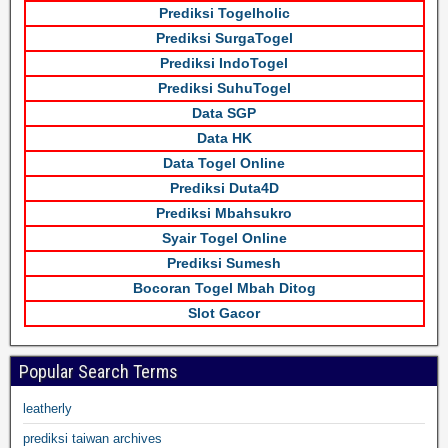
Prediksi Togelholic
Prediksi SurgaTogel
Prediksi IndoTogel
Prediksi SuhuTogel
Data SGP
Data HK
Data Togel Online
Prediksi Duta4D
Prediksi Mbahsukro
Syair Togel Online
Prediksi Sumesh
Bocoran Togel Mbah Ditog
Slot Gacor
Popular Search Terms
leatherly
prediksi taiwan archives