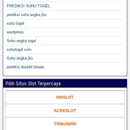
PREDIKSI SUHU TOGEL
prediksi suhu angka jitu
suhu togel
wordpress
Suhu angka togel
suhutogel com
Suhu angka jitu
prediksi duta4d taiwan
Pilih Situs Slot Terpercaya
RMSLOT
ACEKSLOT
TRIBUN855