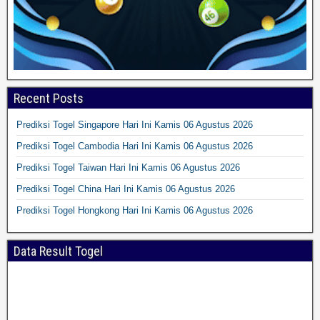
Recent Posts
Prediksi Togel Singapore Hari Ini Kamis 06 Agustus 2026
Prediksi Togel Cambodia Hari Ini Kamis 06 Agustus 2026
Prediksi Togel Taiwan Hari Ini Kamis 06 Agustus 2026
Prediksi Togel China Hari Ini Kamis 06 Agustus 2026
Prediksi Togel Hongkong Hari Ini Kamis 06 Agustus 2026
Data Result Togel