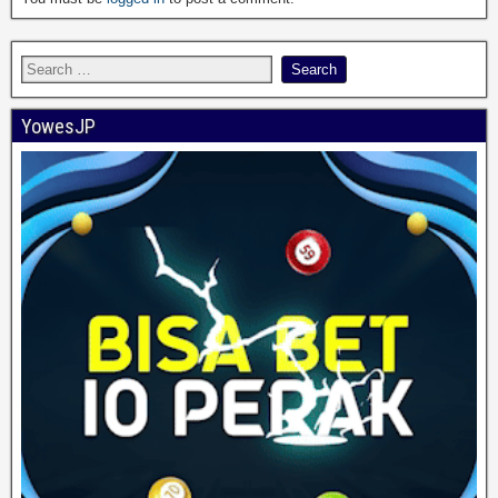
YowesJP