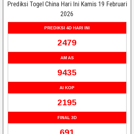
Prediksi Togel China Hari Ini Kamis 19 Februari
2026
PREDIKSI 4D HARI INI
2479
AM AS
9435
AI KOP
2195
FINAL 3D
691