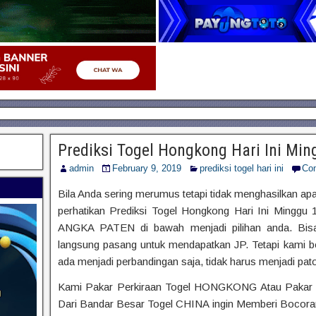
Prediksi Togel Hongkong Hari Ini Min
admin
February 9, 2019
prediksi togel hari ini
Co
Bila Anda sering merumus tetapi tidak menghasilkan apa
perhatikan Prediksi Togel Hongkong Hari Ini Minggu 
ANGKA PATEN di bawah menjadi pilihan anda. Bisa 
langsung pasang untuk mendapatkan JP. Tetapi kam
ada menjadi perbandingan saja, tidak harus menjadi pato
Kami Pakar Perkiraan Togel HONGKONG Atau Pakar 
Dari Bandar Besar Togel CHINA ingin Memberi Bocoran 