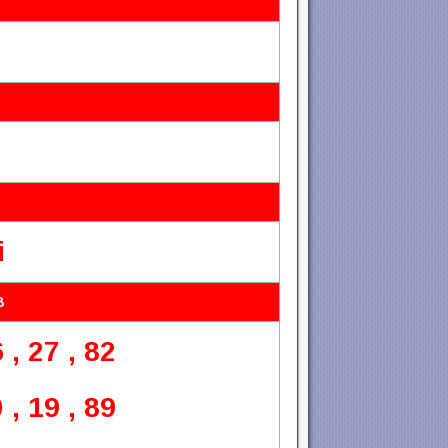
i
B
6 , 27 , 82
0 , 19 , 89