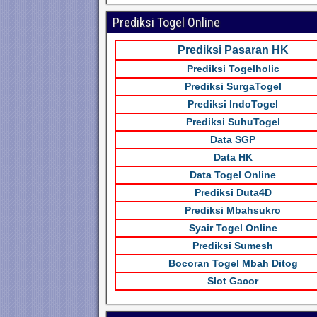
Prediksi Togel Online
Prediksi Pasaran HK
Prediksi Togelholic
Prediksi SurgaTogel
Prediksi IndoTogel
Prediksi SuhuTogel
Data SGP
Data HK
Data Togel Online
Prediksi Duta4D
Prediksi Mbahsukro
Syair Togel Online
Prediksi Sumesh
Bocoran Togel Mbah Ditog
Slot Gacor