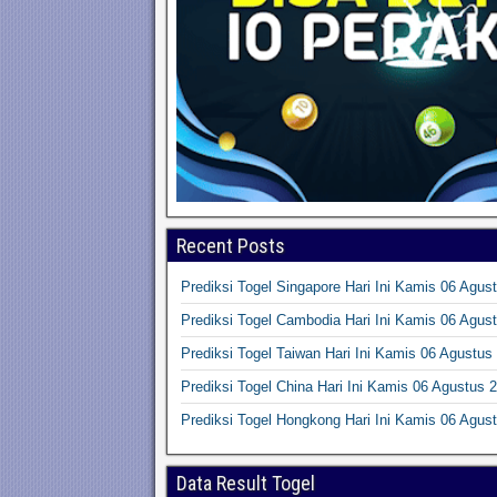
Recent Posts
Prediksi Togel Singapore Hari Ini Kamis 06 Agus
Prediksi Togel Cambodia Hari Ini Kamis 06 Agus
Prediksi Togel Taiwan Hari Ini Kamis 06 Agustus
Prediksi Togel China Hari Ini Kamis 06 Agustus 
Prediksi Togel Hongkong Hari Ini Kamis 06 Agus
Data Result Togel