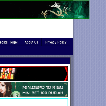
ingapore hari ini
ediksi Togel
About Us
Privacy Policy