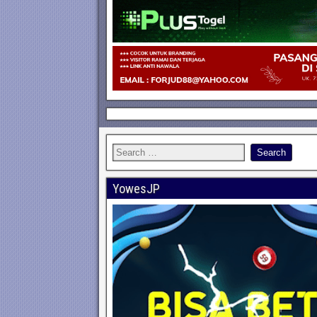
YowesJP