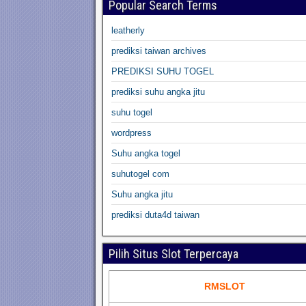
Popular Search Terms
leatherly
prediksi taiwan archives
PREDIKSI SUHU TOGEL
prediksi suhu angka jitu
suhu togel
wordpress
Suhu angka togel
suhutogel com
Suhu angka jitu
prediksi duta4d taiwan
Pilih Situs Slot Terpercaya
RMSLOT