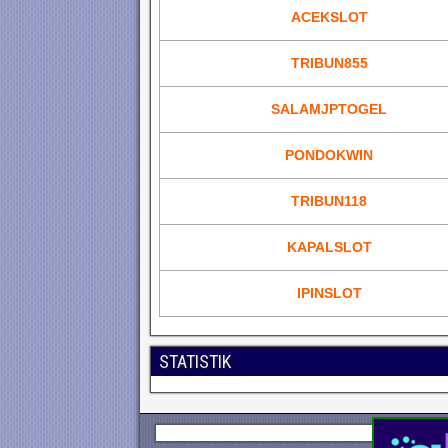
ACEKSLOT
TRIBUN855
SALAMJPTOGEL
PONDOKWIN
TRIBUN118
KAPALSLOT
IPINSLOT
STATISTIK