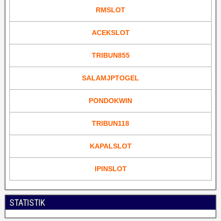
RMSLOT
ACEKSLOT
TRIBUN855
SALAMJPTOGEL
PONDOKWIN
TRIBUN118
KAPALSLOT
IPINSLOT
STATISTIK