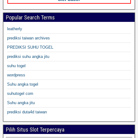
Popular Search Terms
leatherly
prediksi taiwan archives
PREDIKSI SUHU TOGEL
prediksi suhu angka jitu
suhu togel
wordpress
Suhu angka togel
suhutogel com
Suhu angka jitu
prediksi duta4d taiwan
Pilih Situs Slot Terpercaya