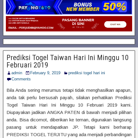
Prediksi Togel Taiwan Hari Ini Minggu 10
Februari 2019
admin
February 9, 2019
prediksi togel hari ini
Comments
Bila Anda sering merumus tetapi tidak menghasilkan apapun,
anda tak perlu bersusah payah, silakan perhatikan Prediksi
Togel Taiwan Hari Ini Minggu 10 Februari 2019 kami.
Diupayakan jadikan ANGKA PATEN di bawah menjadi pilihan
anda. Bisa dicomot, diberikan ke teman, digunakan langsung
pasang untuk mendapatkan JP. Tetapi kami berharap
PREDIKSI TOGEL TERJITU yang ada menjadi perbandingan