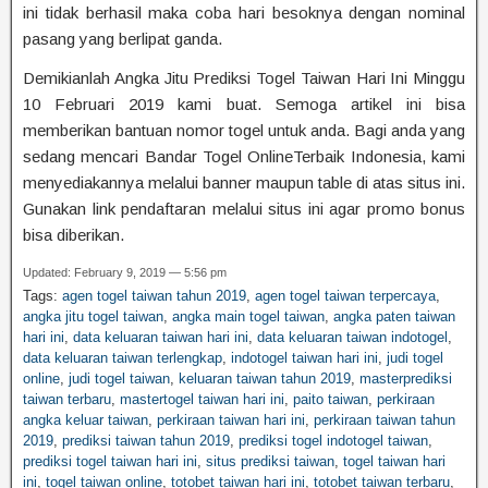
ini tidak berhasil maka coba hari besoknya dengan nominal
pasang yang berlipat ganda.
Demikianlah Angka Jitu Prediksi Togel Taiwan Hari Ini Minggu
10 Februari 2019 kami buat. Semoga artikel ini bisa
memberikan bantuan nomor togel untuk anda. Bagi anda yang
sedang mencari Bandar Togel OnlineTerbaik Indonesia, kami
menyediakannya melalui banner maupun table di atas situs ini.
Gunakan link pendaftaran melalui situs ini agar promo bonus
bisa diberikan.
Updated: February 9, 2019 — 5:56 pm
Tags:
agen togel taiwan tahun 2019
,
agen togel taiwan terpercaya
,
angka jitu togel taiwan
,
angka main togel taiwan
,
angka paten taiwan
hari ini
,
data keluaran taiwan hari ini
,
data keluaran taiwan indotogel
,
data keluaran taiwan terlengkap
,
indotogel taiwan hari ini
,
judi togel
online
,
judi togel taiwan
,
keluaran taiwan tahun 2019
,
masterprediksi
taiwan terbaru
,
mastertogel taiwan hari ini
,
paito taiwan
,
perkiraan
angka keluar taiwan
,
perkiraan taiwan hari ini
,
perkiraan taiwan tahun
2019
,
prediksi taiwan tahun 2019
,
prediksi togel indotogel taiwan
,
prediksi togel taiwan hari ini
,
situs prediksi taiwan
,
togel taiwan hari
ini
,
togel taiwan online
,
totobet taiwan hari ini
,
totobet taiwan terbaru
,