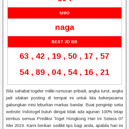
SHIO
naga
BEST 2D BB
63 , 42 , 19 , 50 , 17 , 57
54 , 89 , 04 , 54 , 16 , 21
Bila sahabat togeler miliki rumusan pribadi, angka turut, angka
jadi silakan posting di tempat ini untuk kita bekerjasama
gabungkan misi leburkan markas bandar. Buat pengintip setia
website Indotogel butuh diingat tidak ada agunan 100% tetap
tembus semua Prediksi Togel Hongkong Hari Ini Selasa 07
Mei 2019. Kami berikan sedikit tips bagi anda, apabila hari ini