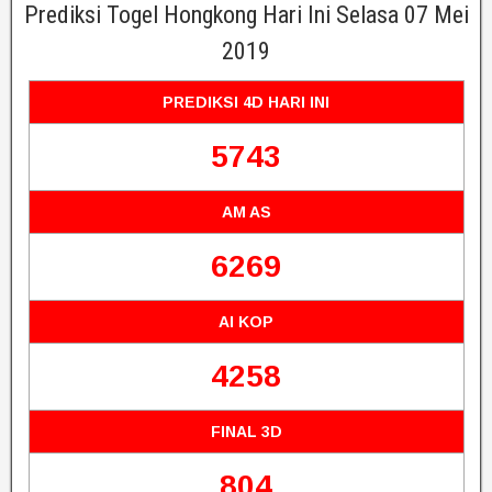
Prediksi Togel Hongkong Hari Ini Selasa 07 Mei
2019
PREDIKSI 4D HARI INI
5743
AM AS
6269
AI KOP
4258
FINAL 3D
804