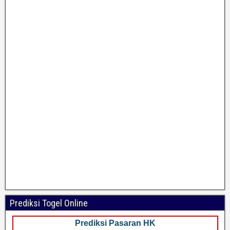
Prediksi Togel Online
Prediksi Pasaran HK