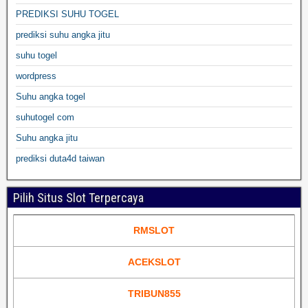
PREDIKSI SUHU TOGEL
prediksi suhu angka jitu
suhu togel
wordpress
Suhu angka togel
suhutogel com
Suhu angka jitu
prediksi duta4d taiwan
Pilih Situs Slot Terpercaya
RMSLOT
ACEKSLOT
TRIBUN855