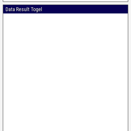
Data Result Togel