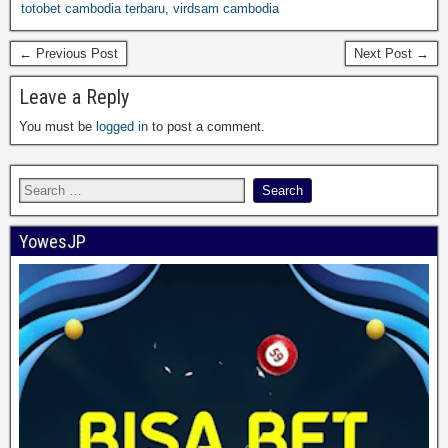
totobet cambodia terbaru
,
virdsam cambodia
← Previous Post
Next Post →
Leave a Reply
You must be
logged in
to post a comment.
YowesJP