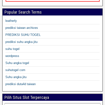
Popular Search Terms
leatherly
prediksi taiwan archives
PREDIKSI SUHU TOGEL
prediksi suhu angka jitu
suhu togel
wordpress
Suhu angka togel
suhutogel com
Suhu angka jitu
prediksi duta4d taiwan
Pilih Situs Slot Terpercaya