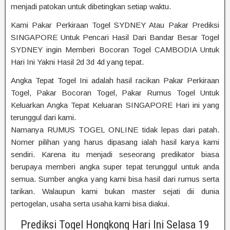
menjadi patokan untuk dibetingkan setiap waktu.
Kami Pakar Perkiraan Togel SYDNEY Atau Pakar Prediksi
SINGAPORE Untuk Pencari Hasil Dari Bandar Besar Togel
SYDNEY ingin Memberi Bocoran Togel CAMBODIA Untuk
Hari Ini Yakni Hasil 2d 3d 4d yang tepat.
Angka Tepat Togel Ini adalah hasil racikan Pakar Perkiraan
Togel, Pakar Bocoran Togel, Pakar Rumus Togel Untuk
Keluarkan Angka Tepat Keluaran SINGAPORE Hari ini yang
terunggul dari kami.
Namanya RUMUS TOGEL ONLINE tidak lepas dari patah.
Nomer pilihan yang harus dipasang ialah hasil karya kami
sendiri. Karena itu menjadi seseorang predikator biasa
berupaya memberi angka super tepat terunggul untuk anda
semua. Sumber angka yang kami bisa hasil dari rumus serta
tarikan. Walaupun kami bukan master sejati dii dunia
pertogelan, usaha serta usaha kami bisa diakui.
Prediksi Togel Hongkong Hari Ini Selasa 19