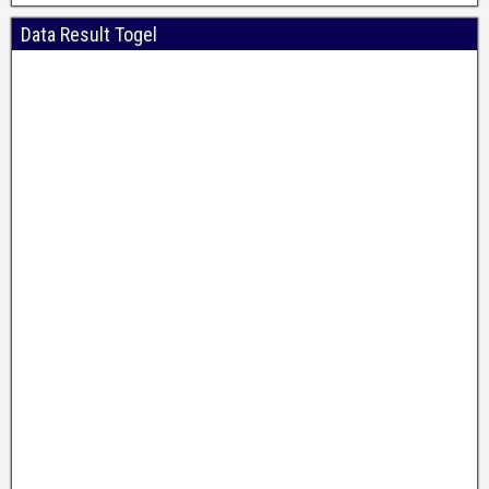
Data Result Togel