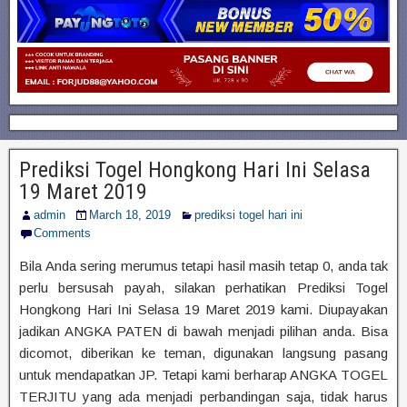
Prediksi Togel Hongkong Hari Ini Selasa
19 Maret 2019
admin
March 18, 2019
prediksi togel hari ini
Comments
Bila Anda sering merumus tetapi hasil masih tetap 0, anda tak
perlu bersusah payah, silakan perhatikan Prediksi Togel
Hongkong Hari Ini Selasa 19 Maret 2019 kami. Diupayakan
jadikan ANGKA PATEN di bawah menjadi pilihan anda. Bisa
dicomot, diberikan ke teman, digunakan langsung pasang
untuk mendapatkan JP. Tetapi kami berharap ANGKA TOGEL
TERJITU yang ada menjadi perbandingan saja, tidak harus