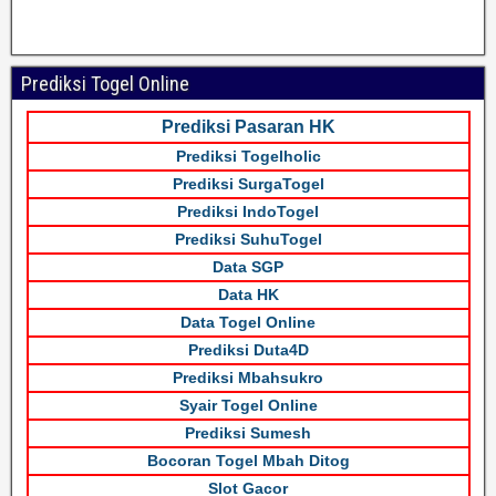
Prediksi Togel Online
Prediksi Pasaran HK
Prediksi Togelholic
Prediksi SurgaTogel
Prediksi IndoTogel
Prediksi SuhuTogel
Data SGP
Data HK
Data Togel Online
Prediksi Duta4D
Prediksi Mbahsukro
Syair Togel Online
Prediksi Sumesh
Bocoran Togel Mbah Ditog
Slot Gacor