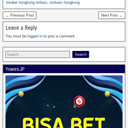
totobet hongkong terbaru
,
virdsam hongkong
← Previous Post
Next Post →
Leave a Reply
You must be
logged in
to post a comment.
YowesJP