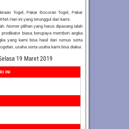
rkiraan Togel, Pakar Bocoran Togel, Pakar
A Hari ini yang terunggul dari kami.
 Nomer pilihan yang harus dipasang ialah
ng predikator biasa berupaya memberi angka
ka yang kami bisa hasil dari rumus serta
togelan, usaha serta usaha kami bisa diakui.
 Selasa 19 Maret 2019
I INI