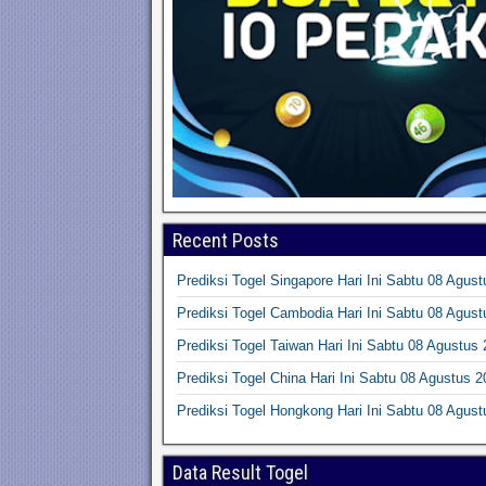
Recent Posts
Prediksi Togel Singapore Hari Ini Sabtu 08 Agus
Prediksi Togel Cambodia Hari Ini Sabtu 08 Agus
Prediksi Togel Taiwan Hari Ini Sabtu 08 Agustus
Prediksi Togel China Hari Ini Sabtu 08 Agustus 
Prediksi Togel Hongkong Hari Ini Sabtu 08 Agus
Data Result Togel