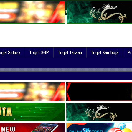
ik
iksi togel online terjitu mulai dari togel hongkong, sidney, cambodia hingga s
ogel Sidney
Togel SGP
Togel Taiwan
Togel Kamboja
Pr