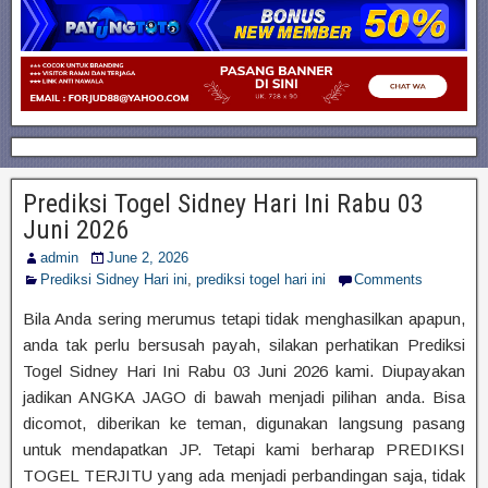
Prediksi Togel Sidney Hari Ini Rabu 03
Juni 2026
admin
June 2, 2026
Prediksi Sidney Hari ini
,
prediksi togel hari ini
Comments
Bila Anda sering merumus tetapi tidak menghasilkan apapun,
anda tak perlu bersusah payah, silakan perhatikan Prediksi
Togel Sidney Hari Ini Rabu 03 Juni 2026 kami. Diupayakan
jadikan ANGKA JAGO di bawah menjadi pilihan anda. Bisa
dicomot, diberikan ke teman, digunakan langsung pasang
untuk mendapatkan JP. Tetapi kami berharap PREDIKSI
TOGEL TERJITU yang ada menjadi perbandingan saja, tidak