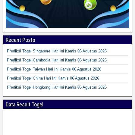
Recent Posts
Prediksi Togel Singapore Hari Ini Kamis 06 Agustus 2026
Prediksi Togel Cambodia Hari Ini Kamis 06 Agustus 2026
Prediksi Togel Taiwan Hari Ini Kamis 06 Agustus 2026
Prediksi Togel China Hari Ini Kamis 06 Agustus 2026
Prediksi Togel Hongkong Hari Ini Kamis 06 Agustus 2026
Data Result Togel