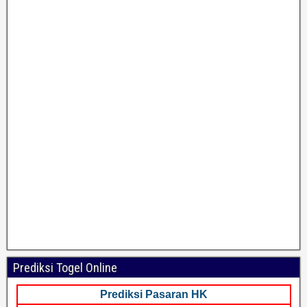
Prediksi Togel Online
Prediksi Pasaran HK