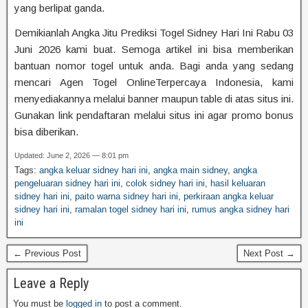
yang berlipat ganda.
Demikianlah Angka Jitu Prediksi Togel Sidney Hari Ini Rabu 03
Juni 2026 kami buat. Semoga artikel ini bisa memberikan
bantuan nomor togel untuk anda. Bagi anda yang sedang
mencari Agen Togel OnlineTerpercaya Indonesia, kami
menyediakannya melalui banner maupun table di atas situs ini.
Gunakan link pendaftaran melalui situs ini agar promo bonus
bisa diberikan.
Updated: June 2, 2026 — 8:01 pm
Tags:
angka keluar sidney hari ini
,
angka main sidney
,
angka
pengeluaran sidney hari ini
,
colok sidney hari ini
,
hasil keluaran
sidney hari ini
,
paito warna sidney hari ini
,
perkiraan angka keluar
sidney hari ini
,
ramalan togel sidney hari ini
,
rumus angka sidney hari
ini
← Previous Post
Next Post →
Leave a Reply
You must be
logged in
to post a comment.